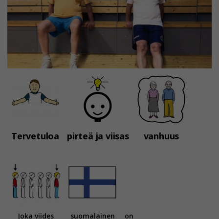
Tervetuloa
pirteä ja viisas
vanhuus
Joka viides
suomalainen
on