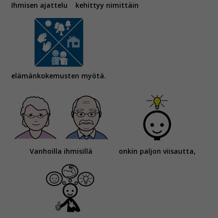
Ihmisen ajattelu
kehittyy nimittäin
elämänkokemusten myötä.
Vanhoilla ihmisillä
onkin paljon viisautta,