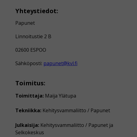
Yhteystiedot:
Papunet
Linnoitustie 2 B
02600 ESPOO
Sähköposti:
papunet@kvl.fi
Toimitus:
Toimittaja:
Maija Ylätupa
Tekniikka:
Kehitysvammaliitto / Papunet
Julkaisija:
Kehitysvammaliitto / Papunet ja
Selkokeskus