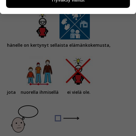
Kun ihminen on elänyt pitkään,
miten sivuilla liikutaan. Emme kuitenkaan kerää
henkilötietoja kuten nimiä, eikä tietoja voi yhdistää
yksittäiseen käyttäjään.
Voit valita, hyväksytkö näiden evästeiden käytön.
hänelle on kertynyt sellaista elämänkokemusta,
jota
nuorella ihmisellä
ei vielä ole.