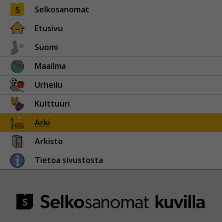
Selkosanomat
Etusivu
Suomi
Maailma
Urheilu
Kulttuuri
Arki
Arkisto
Tietoa sivustosta