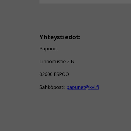
Yhteystiedot:
Papunet
Linnoitustie 2 B
02600 ESPOO
Sähköposti:
papunet@kvl.fi