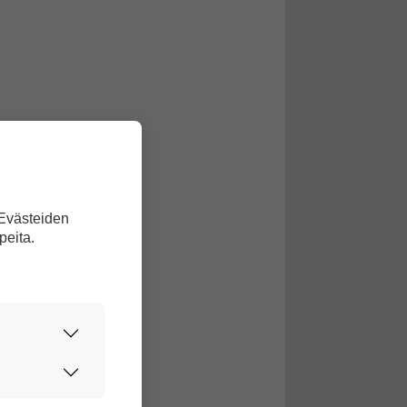
 Evästeiden
peita.
urvallisesti.
edon avulla