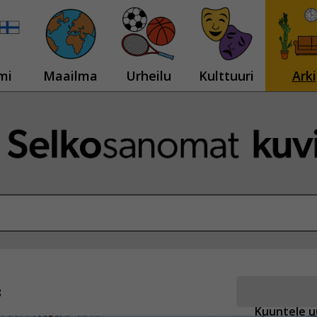
mi
Maailma
Urheilu
Kulttuuri
Arki
8
Kuuntele u