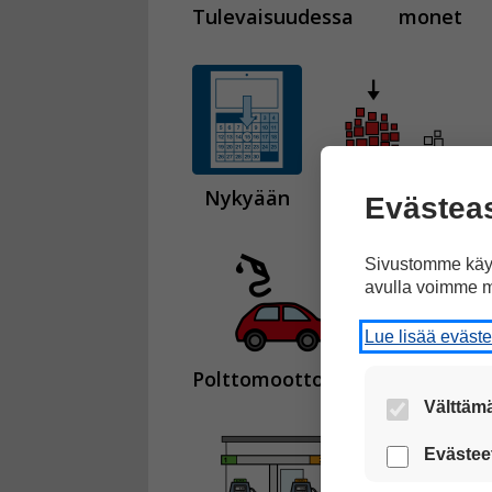
Tulevaisuudessa
monet
Nykyään
on vielä paljon
Evästea
Sivustomme käyt
avulla voimme m
Lue lisää eväst
Polttomoottoriauto
toimii ben
Välttämä
Nämä evästeet
Evästee
Näiden eväst