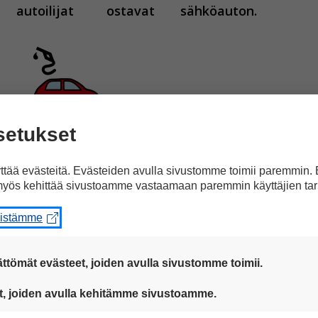
autoilijat
ostavat
sähköauton.
polttomoottoriautoja.
setukset
tää evästeitä. Evästeiden avulla sivustomme toimii paremmin.
yös kehittää sivustoamme vastaamaan paremmin käyttäjien tar
eistämme
siinillä tai dieselillä.
ttömät evästeet, joiden avulla sivustomme toimii.
 ovat aina käytössä, jotta sivustoamme voi käyttää sujuvasti ja t
t, joiden avulla kehitämme sivustoamme.
eiden avulla keräämme tietoa, miten sivustoamme käytetään. Ti