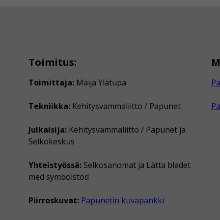
Toimitus:
M
Toimittaja:
Maija Ylätupa
Pa
Tekniikka:
Kehitysvammaliitto / Papunet
P
Julkaisija:
Kehitysvammaliitto / Papunet ja
Selkokeskus
Yhteistyössä:
Selkosanomat ja Lätta bladet
med symbolstöd
Piirroskuvat:
Papunetin kuvapankki