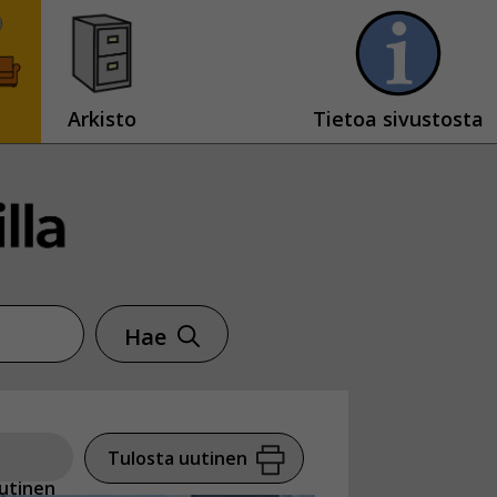
Arkisto
Tietoa sivustosta
Hae
Tulosta uutinen
utinen