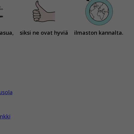
aasua,
siksi ne ovat hyviä
ilmaston kannalta.
usola
nkki