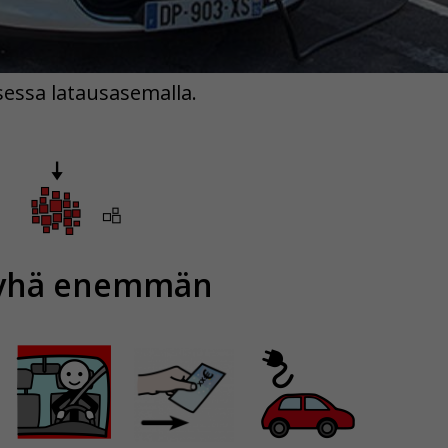
essa latausasemalla.
yhä enemmän