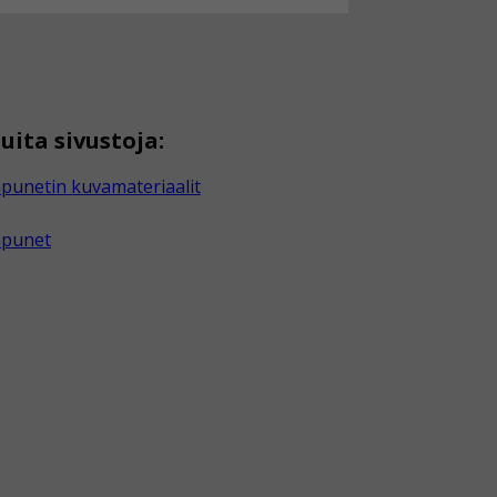
uita sivustoja:
punetin kuvamateriaalit
apunet