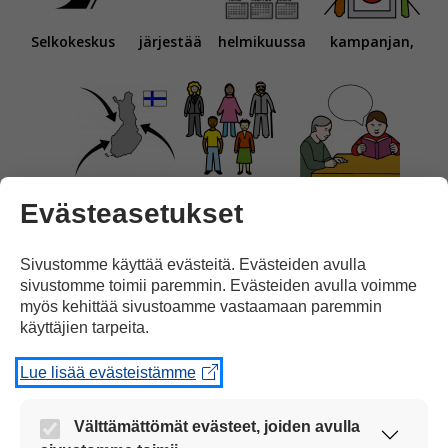
Selkokeskus
järjestää
helmikuussa
kampanjan,
jossa
maahanmuuttajat
lukevat ääneen
Evästeasetukset
Sivustomme käyttää evästeitä. Evästeiden avulla
sivustomme toimii paremmin. Evästeiden avulla voimme
myös kehittää sivustoamme vastaamaan paremmin
käyttäjien tarpeita.
vanhuksille
ja
vammaisille ihmisille.
Lue lisää evästeistämme
Välttämättömät evästeet, joiden avulla