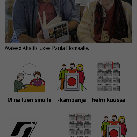
Waleed Altalib lukee Paula Elomaalle.
Minä luen sinulle
-kampanja
helmikuussa