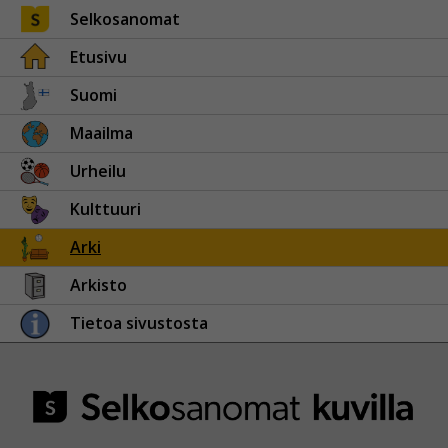
Selkosanomat
Etusivu
Suomi
Maailma
Urheilu
Kulttuuri
Arki
Arkisto
Tietoa sivustosta