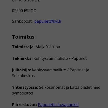
Linnoitustie 2 B
02600 ESPOO
Sähköposti:
papunet@kvl.fi
Toimitus:
Toimittaja:
Maija Ylätupa
Tekniikka:
Kehitysvammaliitto / Papunet
Julkaisija:
Kehitysvammaliitto / Papunet ja
Selkokeskus
Yhteistyössä:
Selkosanomat ja Lätta bladet med
symbolstöd
Piirroskuvat:
Papunetin kuvapankki