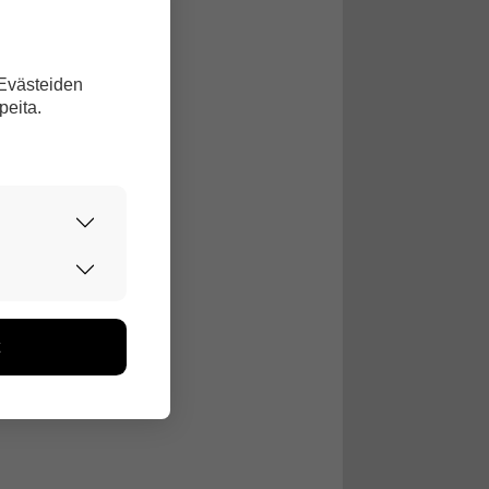
 Evästeiden
peita.
urvallisesti.
edon avulla
toa kerätään
ikutaan. Emme
seen