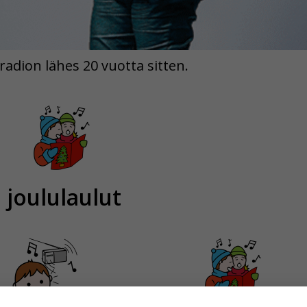
uradion lähes 20 vuotta sitten.
joululaulut