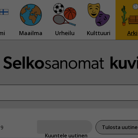
mi
Maailma
Urheilu
Kulttuuri
Arki
Tulosta uutin
19
Kuuntele uutinen