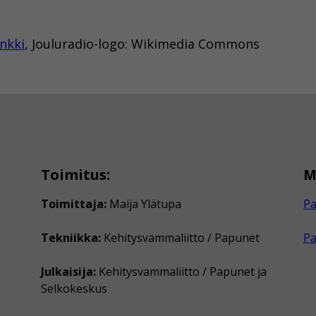
nkki
, Jouluradio-logo: Wikimedia Commons
Toimitus:
M
Toimittaja:
Maija Ylätupa
Pa
Tekniikka:
Kehitysvammaliitto / Papunet
P
Julkaisija:
Kehitysvammaliitto / Papunet ja
Selkokeskus