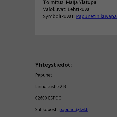
Toimitus: Maija Ylätupa
Valokuvat: Lehtikuva
Symbolikuvat:
Papunetin kuvapa
Yhteystiedot:
Papunet
Linnoitustie 2 B
02600 ESPOO
Sähköposti:
papunet@kvl.fi