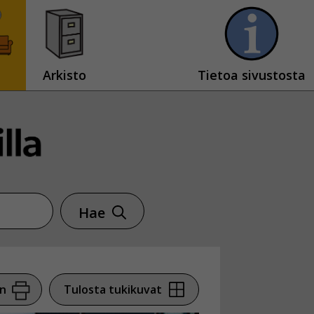
Arkisto
Tietoa sivustosta
Hae
en
Tulosta tukikuvat