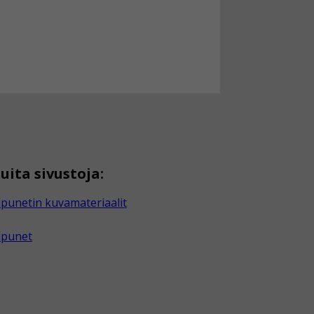
uita sivustoja:
punetin kuvamateriaalit
apunet