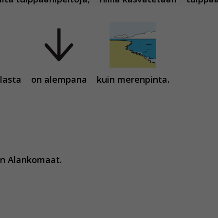
hyväksytkö näiden evästeiden käytön.
lasta
on alempana
kuin merenpinta.
 on Alankomaat.