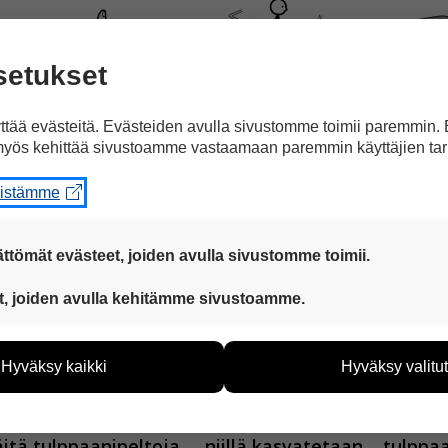
setukset
ää,
ja siellä on helppo
matkustaa
esimerkiksi 
tää evästeitä. Evästeiden avulla sivustomme toimii paremmin.
yös kehittää sivustoamme vastaamaan paremmin käyttäjien tar
eistämme
ttömät evästeet, joiden avulla sivustomme toimii.
anavia,
joita pitkin pääsee kulkemaan veneellä.
 ovat aina käytössä, jotta sivustoamme voi käyttää sujuvasti ja t
t, joiden avulla kehitämme sivustoamme.
eiden avulla keräämme tietoa, miten sivustoamme käytetään. Ti
tää sivustoamme vastaamaan paremmin käyttäjien tarpeita. Tie
Hyväksy kaikki
Hyväksy valitut
vijämääristä ja siitä, mitä sivuja käytetään ja miten sivuilla li
ää henkilötietoja kuten nimiä, eikä tietoja voi yhdistää yksittäi
äitä tulppaanipeltoja,
niillä kasvatetaan
tulppaa