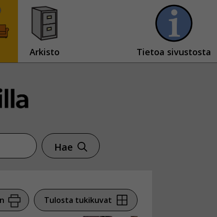
Arkisto
Tietoa sivustosta
Hae
en
Tulosta tukikuvat