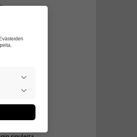
junalla.
 Evästeiden
peita.
urvallisesti.
edon avulla
toa kerätään
ikutaan. Emme
seen
nin sipuleita.