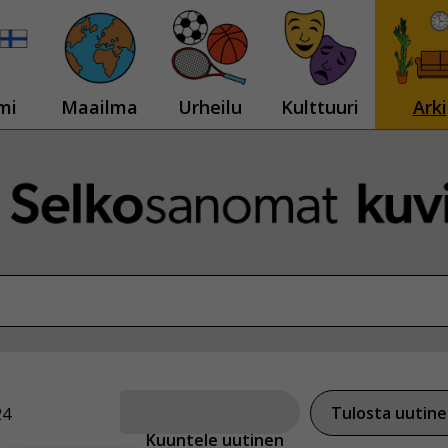
mi
Maailma
Urheilu
Kulttuuri
Arki
Tulosta uutin
24
Kuuntele uutinen