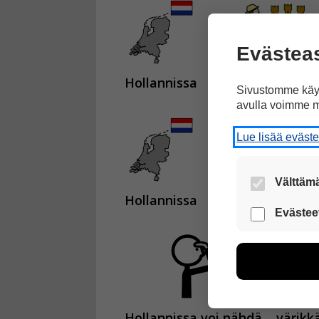
Evästea
Hollannissa
on paljon nähtäv
Sivustomme käyt
avulla voimme m
Lue lisää eväst
Välttämä
Hollannissa
on myös paljon k
Nämä evästeet
Evästee
Näiden eväst
voimme kehit
esimerkiksi kä
kuitenkaan ker
käyttäjään.
Hollannissa voi nähdä
värikk