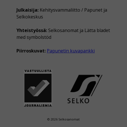
Julkaisija:
Kehitysvammaliitto / Papunet ja
Selkokeskus
Yhteistyössä:
Selkosanomat ja Lätta bladet
med symbolstöd
Piirroskuvat:
Papunetin kuvapankki
© 2026 Selkosanomat