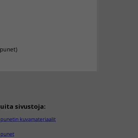
apunet)
uita sivustoja:
punetin kuvamateriaalit
apunet