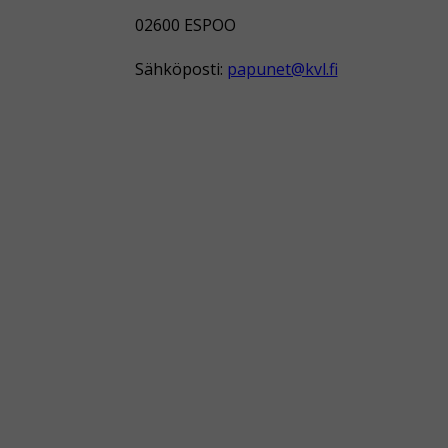
02600 ESPOO
Sähköposti:
papunet@kvl.fi