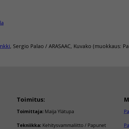
la
nkki
, Sergio Palao / ARASAAC, Kuvako (muokkaus: P
Toimitus:
M
Toimittaja:
Maija Ylätupa
Pa
Tekniikka:
Kehitysvammaliitto / Papunet
P