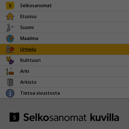
Selkosanomat
Etusivu
Suomi
Maailma
Urheilu
Kulttuuri
Arki
Arkisto
Tietoa sivustosta