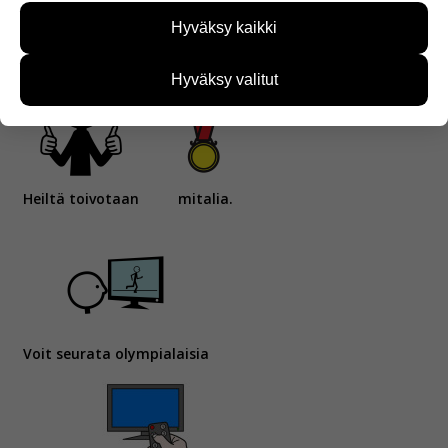
sivustoamme käytetään. Tiedon avulla voimme
Hyväksy kaikki
kehittää sivustoamme vastaamaan paremmin
kilpailee slopestyle-radalla.
käyttäjien tarpeita. Tietoa kerätään esimerkiksi
kävijämääristä ja siitä, mitä sivuja käytetään ja
Hyväksy valitut
miten sivuilla liikutaan. Emme kuitenkaan kerää
henkilötietoja kuten nimiä, eikä tietoja voi yhdistää
yksittäiseen käyttäjään.
Voit valita, hyväksytkö näiden evästeiden käytön.
Heiltä toivotaan
mitalia.
Voit seurata olympialaisia