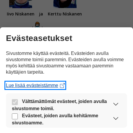
Iivo Niskanen
ja
Kerttu Niskanen
Evästeasetukset
Sivustomme käyttää evästeitä. Evästeiden avulla
kilpailevat maastohiihdossa.
sivustomme toimii paremmin. Evästeiden avulla voimme
myös kehittää sivustoamme vastaamaan paremmin
käyttäjien tarpeita.
Lue lisää evästeistämme
Välttämättömät evästeet, joiden avulla
Lumilautailija Enni Rukajärvi
sivustomme toimii.
Nämä evästeet ovat aina käytössä, jotta
Evästeet, joiden avulla kehitämme
sivustoamme voi käyttää sujuvasti ja turvallisesti.
sivustoamme.
Näiden evästeiden avulla keräämme tietoa, miten