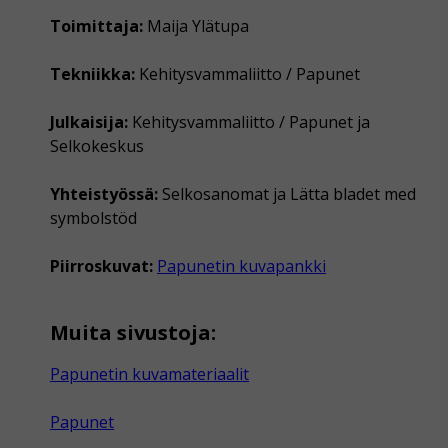
Toimittaja:
Maija Ylätupa
Tekniikka:
Kehitysvammaliitto / Papunet
Julkaisija:
Kehitysvammaliitto / Papunet ja
Selkokeskus
Yhteistyössä:
Selkosanomat ja Lätta bladet med
symbolstöd
Piirroskuvat:
Papunetin kuvapankki
Muita sivustoja:
Papunetin kuvamateriaalit
Papunet