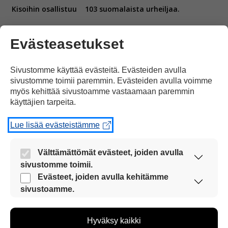
Kisoihin osallistuu
103 suomalaista urheiljaa.
Evästeasetukset
Sivustomme käyttää evästeitä. Evästeiden avulla
sivustomme toimii paremmin. Evästeiden avulla voimme
Suomalaiset kilpailevat
maastohiihdossa,
myös kehittää sivustoamme vastaamaan paremmin
käyttäjien tarpeita.
Lue lisää evästeistämme
Välttämättömät evästeet, joiden avulla
ampumahiihdossa,
mäkihypyssä,
yhdistetyn kisassa,
sivustomme toimii.
Nämä evästeet ovat aina käytössä, jotta
Evästeet, joiden avulla kehitämme
sivustoamme voi käyttää sujuvasti ja turvallisesti.
sivustoamme.
Näiden evästeiden avulla keräämme tietoa, miten
sivustoamme käytetään. Tiedon avulla voimme
Hyväksy kaikki
kehittää sivustoamme vastaamaan paremmin