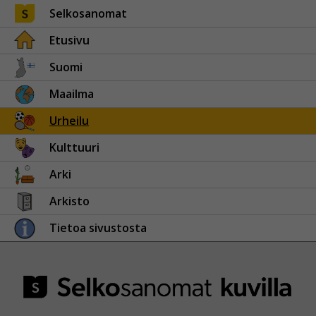
Selkosanomat
Etusivu
Suomi
Maailma
Urheilu
Kulttuuri
Arki
Arkisto
Tietoa sivustosta