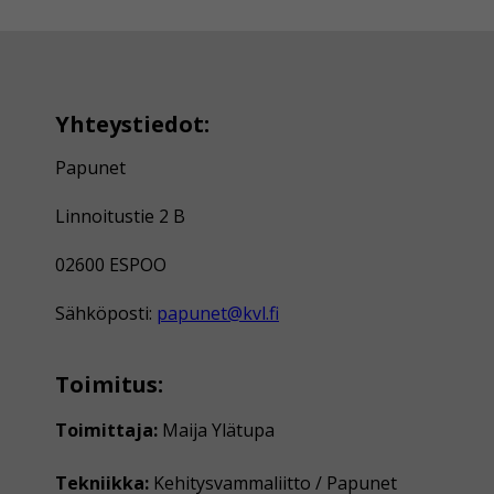
Yhteystiedot:
Papunet
Linnoitustie 2 B
02600 ESPOO
Sähköposti:
papunet@kvl.fi
Toimitus:
Toimittaja:
Maija Ylätupa
Tekniikka:
Kehitysvammaliitto / Papunet