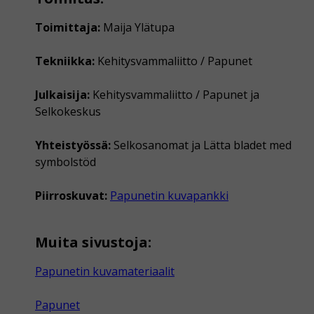
Toimittaja:
Maija Ylätupa
Tekniikka:
Kehitysvammaliitto / Papunet
Julkaisija:
Kehitysvammaliitto / Papunet ja
Selkokeskus
Yhteistyössä:
Selkosanomat ja Lätta bladet med
symbolstöd
Piirroskuvat:
Papunetin kuvapankki
Muita sivustoja:
Papunetin kuvamateriaalit
Papunet