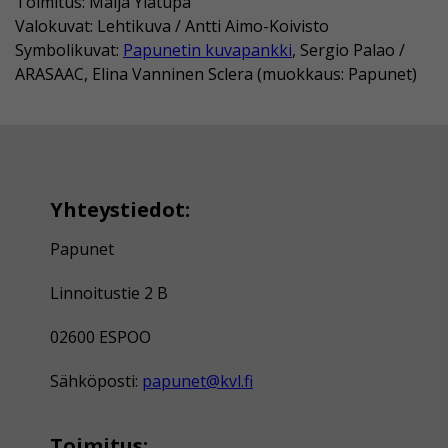
Toimitus: Maija Ylätupa
Valokuvat: Lehtikuva / Antti Aimo-Koivisto
Symbolikuvat:
Papunetin kuvapankki
, Sergio Palao /
ARASAAC, Elina Vanninen Sclera (muokkaus: Papunet)
Yhteystiedot:
Papunet
Linnoitustie 2 B
02600 ESPOO
Sähköposti:
papunet@kvl.fi
Toimitus: