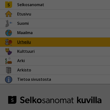
Selkosanomat
Etusivu
Suomi
Maailma
Urheilu
Kulttuuri
Arki
Arkisto
Tietoa sivustosta