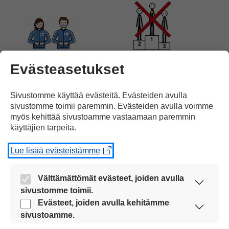
Suomalaiset urheilijat
eivät saaneet yhtään mitalia
Evästeasetukset
Sivustomme käyttää evästeitä. Evästeiden avulla
sivustomme toimii paremmin. Evästeiden avulla voimme
myös kehittää sivustoamme vastaamaan paremmin
käyttäjien tarpeita.
olympialaisissa.
Lue lisää evästeistämme
Välttämättömät evästeet, joiden avulla
sivustomme toimii.
Nämä evästeet ovat aina käytössä, jotta
Evästeet, joiden avulla kehitämme
sivustoamme voi käyttää sujuvasti ja turvallisesti.
13-vuotias Heili Sirviö
oli kuitenkin hienosti
sivustoamme.
Näiden evästeiden avulla keräämme tietoa, miten