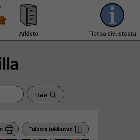
Arkisto
Tietoa sivustosta
Hae
en
Tulosta tukikuvat