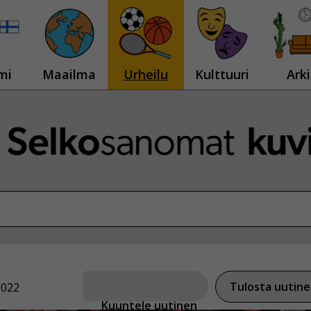
mi
Maailma
Urheilu
Kulttuuri
Arki
Tulosta uutin
2022
Kuuntele uutinen