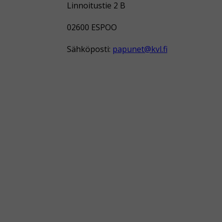
Linnoitustie 2 B
02600 ESPOO
Sähköposti:
papunet@kvl.fi