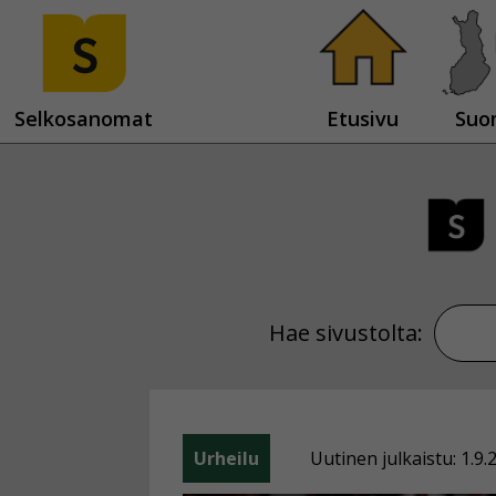
Selkosanomat
Etusivu
Suo
Hae sivustolta:
Urheilu
Uutinen julkaistu: 1.9.