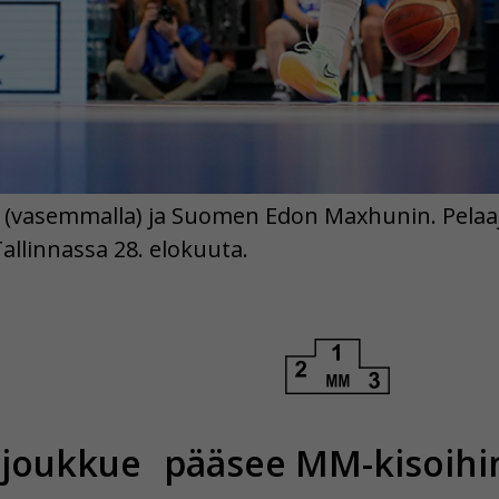
sa (vasemmalla) ja Suomen Edon Maxhunin. Pelaa
Tallinnassa 28. elokuuta.
ojoukkue
pääsee MM-kisoihi