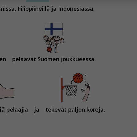
nissa, Filippiineillä ja Indonesiassa.
hyväksytkö näiden evästeiden käytön.
en
pelaavat Suomen joukkueessa.
iä pelaajia
ja
tekevät paljon koreja.