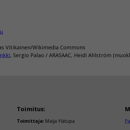
tu
mas Vitikainen/Wikimedia Commons
nkki
, Sergio Palao / ARASAAC, Heidi Ahlström (muok
Toimitus:
M
Toimittaja:
Maija Ylätupa
Pa