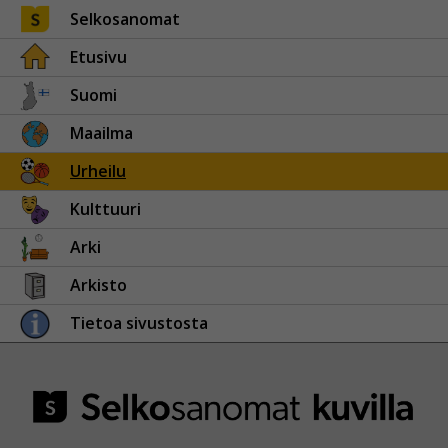
Selkosanomat
Etusivu
Suomi
Maailma
Urheilu
Kulttuuri
Arki
Arkisto
Tietoa sivustosta