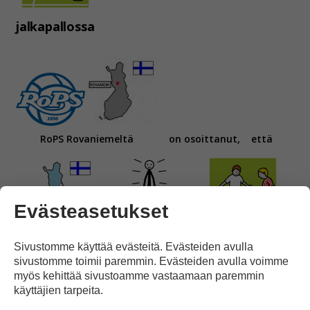
jalkapallossa
RoPS Rovaniemeltä
on osoittanut,
että
Evästeasetukset
Pohjois-Suomessa
voi menestyä
myös jalkapallossa.
Sivustomme käyttää evästeitä. Evästeiden avulla
sivustomme toimii paremmin. Evästeiden avulla voimme
myös kehittää sivustoamme vastaamaan paremmin
käyttäjien tarpeita.