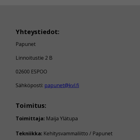
Yhteystiedot:
Papunet
Linnoitustie 2 B
02600 ESPOO
Sähköposti:
papunet@kvl.fi
Toimitus:
Toimittaja:
Maija Ylätupa
Tekniikka:
Kehitysvammaliitto / Papunet