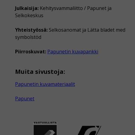
Julkaisija:
Kehitysvammaliitto / Papunet ja
Selkokeskus
Yhteistyössä:
Selkosanomat ja Lätta bladet med
symbolstöd
Piirroskuvat:
Papunetin kuvapankki
Muita sivustoja:
Papunetin kuvamateriaalit
Papunet