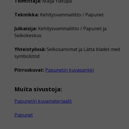
Toimittaja:
Maija Ylätupa
Tekniikka:
Kehitysvammaliitto / Papunet
Julkaisija:
Kehitysvammaliitto / Papunet ja
Selkokeskus
Yhteistyössä:
Selkosanomat ja Lätta bladet med
symbolstöd
Piirroskuvat:
Papunetin kuvapankki
Muita sivustoja:
Papunetin kuvamateriaalit
Papunet