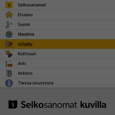
Selkosanomat
Etusivu
Suomi
Maailma
Urheilu
Kulttuuri
Arki
Arkisto
Tietoa sivustosta