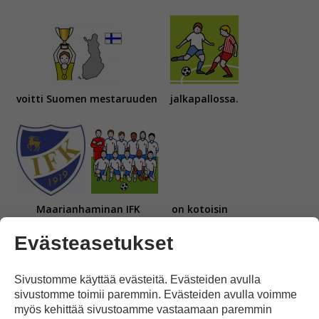
voitti Suomen mestaruuden
jalkapallossa.
Maarianhaminan IFK
on kotoisin
Evästeasetukset
Sivustomme käyttää evästeitä. Evästeiden avulla
sivustomme toimii paremmin. Evästeiden avulla voimme
Ahvenanmaan maakunnasta.
myös kehittää sivustoamme vastaamaan paremmin