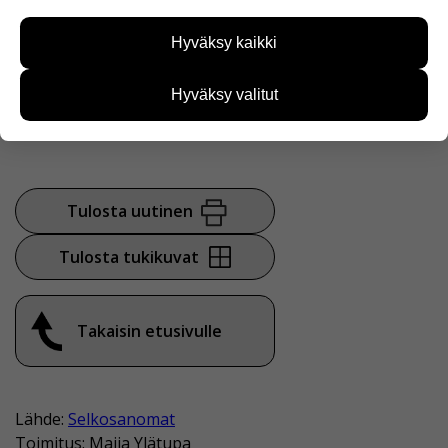
Näiden evästeiden avulla keräämme tietoa, miten
sivustoamme käytetään. Tiedon avulla voimme
Hyväksy kaikki
kehittää sivustoamme vastaamaan paremmin
käyttäjien tarpeita. Tietoa kerätään esimerkiksi
kävijämääristä ja siitä, mitä sivuja käytetään ja
Hyväksy valitut
on Ranskasta.
miten sivuilla liikutaan. Emme kuitenkaan kerää
henkilötietoja kuten nimiä, eikä tietoja voi yhdistää
yksittäiseen käyttäjään.
Voit valita, hyväksytkö näiden evästeiden käytön.
Tulosta uutinen
Tulosta tukikuvat
Takaisin etusivulle
Lähde:
Selkosanomat
Toimitus: Maija Ylätupa