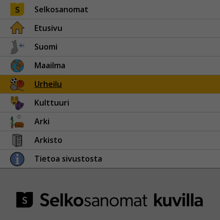
Selkosanomat
Etusivu
Suomi
Maailma
Urheilu
Kulttuuri
Arki
Arkisto
Tietoa sivustosta