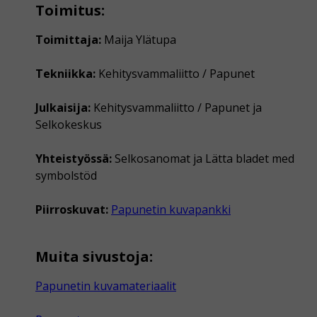
Toimitus:
Toimittaja:
Maija Ylätupa
Tekniikka:
Kehitysvammaliitto / Papunet
Julkaisija:
Kehitysvammaliitto / Papunet ja
Selkokeskus
Yhteistyössä:
Selkosanomat ja Lätta bladet med
symbolstöd
Piirroskuvat:
Papunetin kuvapankki
Muita sivustoja:
Papunetin kuvamateriaalit