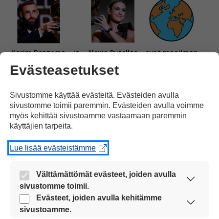
Karim Benzema
ja
Alexia Putellas
ovat maailman
Evästeasetukset
Sivustomme käyttää evästeitä. Evästeiden avulla
sivustomme toimii paremmin. Evästeiden avulla voimme
myös kehittää sivustoamme vastaamaan paremmin
parhaat jalkapalloilijat
tänä vuonna.
käyttäjien tarpeita.
Lue lisää evästeistämme
Välttämättömät evästeet, joiden avulla
sivustomme toimii.
Nämä evästeet ovat aina käytössä, jotta
Evästeet, joiden avulla kehitämme
Benzema
on Espanjasta
ja
Putellas
sivustoamme voi käyttää sujuvasti ja turvallisesti.
sivustoamme.