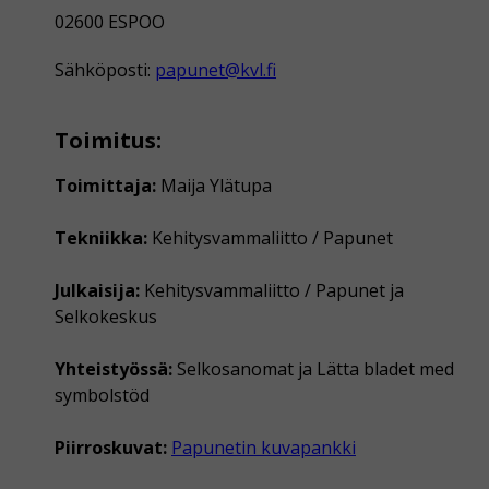
02600 ESPOO
Sähköposti:
papunet@kvl.fi
Toimitus:
Toimittaja:
Maija Ylätupa
Tekniikka:
Kehitysvammaliitto / Papunet
Julkaisija:
Kehitysvammaliitto / Papunet ja
Selkokeskus
Yhteistyössä:
Selkosanomat ja Lätta bladet med
symbolstöd
Piirroskuvat:
Papunetin kuvapankki