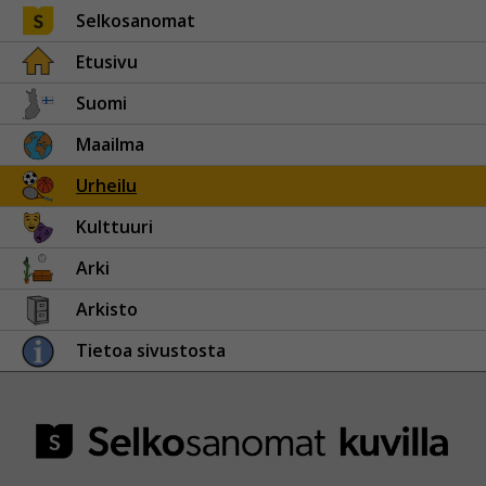
Selkosanomat
Etusivu
Suomi
Maailma
Urheilu
Kulttuuri
Arki
Arkisto
Tietoa sivustosta