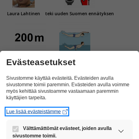
Laura Lahtinen
teki uuden Suomen ennätyksen
kahdensadan metrin
perhosuinnissa.
Evästeasetukset
Sivustomme käyttää evästeitä. Evästeiden avulla
sivustomme toimii paremmin. Evästeiden avulla voimme
myös kehittää sivustoamme vastaamaan paremmin
käyttäjien tarpeita.
Nuorten
Euroopanmestaruuskisoissa
Lue lisää evästeistämme
Välttämättömät evästeet, joiden avulla
sivustomme toimii.