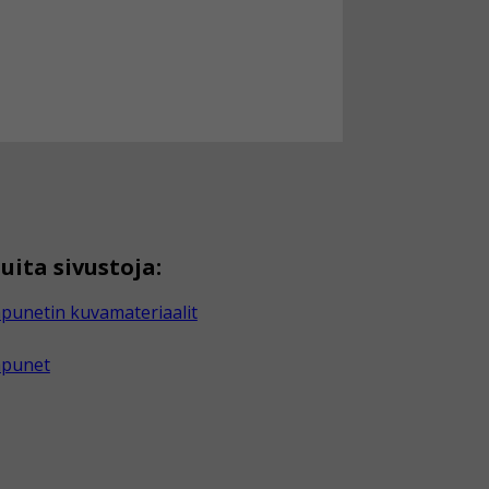
uita sivustoja:
punetin kuvamateriaalit
apunet