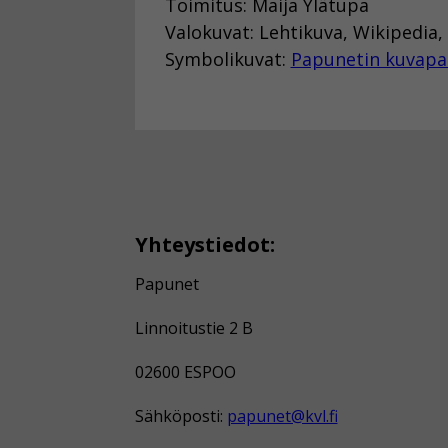
Toimitus: Maija Ylätupa
Valokuvat: Lehtikuva, Wikipedia,
Symbolikuvat:
Papunetin kuvapa
Yhteystiedot:
Papunet
Linnoitustie 2 B
02600 ESPOO
Sähköposti:
papunet@kvl.fi