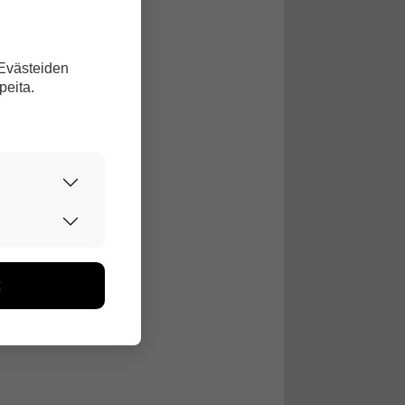
ssa.
 Evästeiden
peita.
o-Pekka Tähti,
urvallisesti.
edon avulla
toa kerätään
ikutaan. Emme
seen