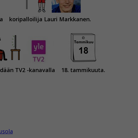
ja
koripalloilija Lauri Markkanen.
dään TV2 -kanavalla
18. tammikuuta.
usola