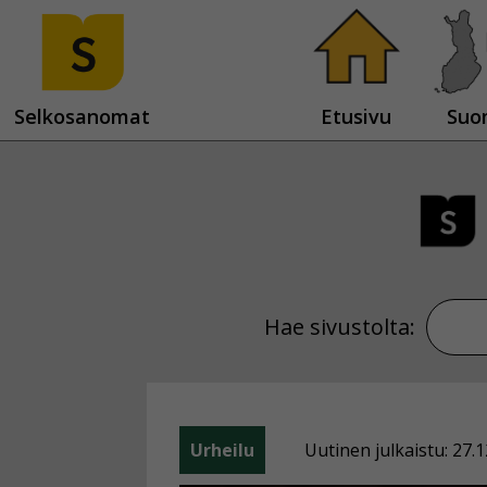
Selkosanomat
Etusivu
Suo
Hae sivustolta:
Urheilu
Uutinen julkaistu: 27.