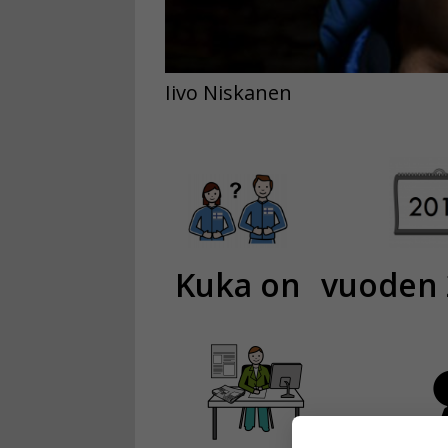
Iivo Niskanen
Kuka on
vuoden 2