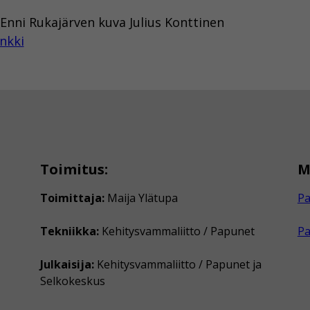
 Enni Rukajärven kuva Julius Konttinen
nkki
Toimitus:
M
Toimittaja:
Maija Ylätupa
Pa
Tekniikka:
Kehitysvammaliitto / Papunet
P
Julkaisija:
Kehitysvammaliitto / Papunet ja
Selkokeskus