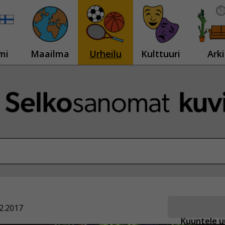
mi
Maailma
Urheilu
Kulttuuri
Arki
12.2017
Kuuntele u