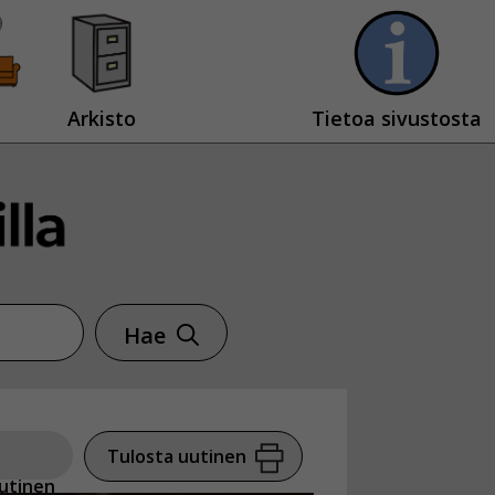
Arkisto
Tietoa sivustosta
Hae
Tulosta uutinen
utinen