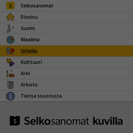
Selkosanomat
Etusivu
Suomi
Maailma
Urheilu
Kulttuuri
Arki
Arkisto
Tietoa sivustosta