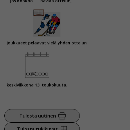
Jos KooKoo
häviää ottelun,
joukkueet pelaavat vielä yhden ottelun
keskiviikkona 13. toukokuuta.
Tulosta uutinen
Tulosta tukikuvat