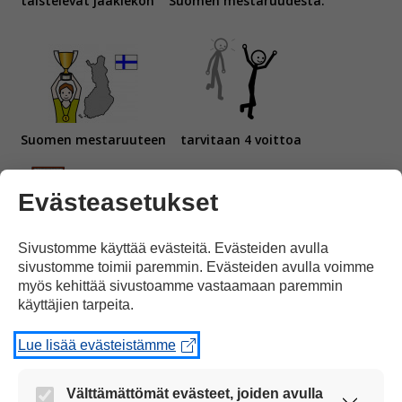
taistelevat jääkiekon
Suomen mestaruudesta.
Suomen mestaruuteen
tarvitaan 4 voittoa
Evästeasetukset
Sivustomme käyttää evästeitä. Evästeiden avulla
sivustomme toimii paremmin. Evästeiden avulla voimme
loppuotteluissa.
myös kehittää sivustoamme vastaamaan paremmin
käyttäjien tarpeita.
Lue lisää evästeistämme
Välttämättömät evästeet, joiden avulla