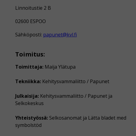
Linnoitustie 2 B
02600 ESPOO
Sähköposti:
papunet@kvl.fi
Toimitus:
Toimittaja:
Maija Ylätupa
Tekniikka:
Kehitysvammaliitto / Papunet
Julkaisija:
Kehitysvammaliitto / Papunet ja
Selkokeskus
Yhteistyössä:
Selkosanomat ja Lätta bladet med
symbolstöd