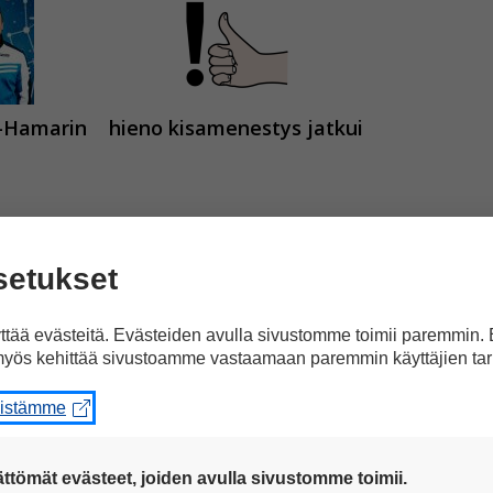
r-Hamarin
hieno kisamenestys jatkui
setukset
tää evästeitä. Evästeiden avulla sivustomme toimii paremmin.
yös kehittää sivustoamme vastaamaan paremmin käyttäjien tar
eistämme
ttömät evästeet, joiden avulla sivustomme toimii.
suurpujottelussa.