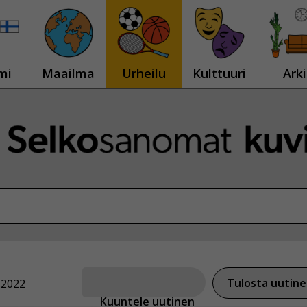
mi
Maailma
Urheilu
Kulttuuri
Arki
Tulosta uutin
.2022
Kuuntele uutinen