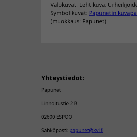
Valokuvat: Lehtikuva; Urheilijoid
Symbolikuvat:
Papunetin kuvapa
(muokkaus: Papunet)
Yhteystiedot:
Papunet
Linnoitustie 2 B
02600 ESPOO
Sähköposti:
papunet@kvl.fi