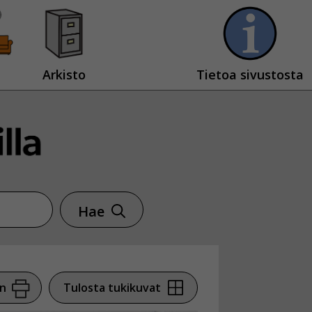
Arkisto
Tietoa sivustosta
Hae
en
Tulosta tukikuvat