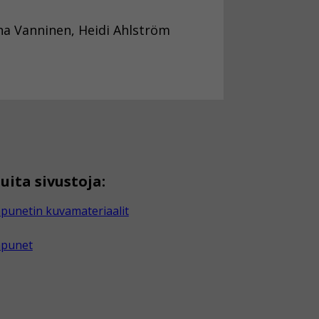
ina Vanninen, Heidi Ahlström
uita sivustoja:
punetin kuvamateriaalit
apunet