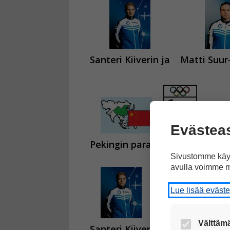
Santeri Kiiverin ja
Matti Suu
Evästea
Pekingin paralympialaisissa.
Sivustomme käyt
avulla voimme m
Lue lisää eväst
Välttämä
Santeri Kiiveri
voitti kultaa