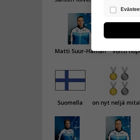
Nämä evästeet
Evästee
Näiden eväst
voimme kehit
esimerkiksi kä
kuitenkaan ker
käyttäjään.
Matti Suur-Hamari
voitti ho
Voit valita, 
Suomella
on nyt neljä mital