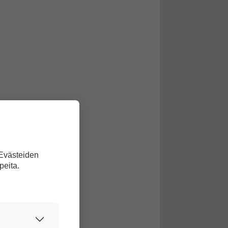
 Evästeiden
peita.