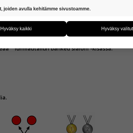
 ovat aina käytössä, jotta sivustoamme voi käyttää sujuvasti ja t
t, joiden avulla kehitämme sivustoamme.
eiden avulla keräämme tietoa, miten sivustoamme käytetään. Ti
tää sivustoamme vastaamaan paremmin käyttäjien tarpeita. Tie
Hyväksy kaikki
Hyväksy valitut
vijämääristä ja siitä, mitä sivuja käytetään ja miten sivuilla li
ää henkilötietoja kuten nimiä, eikä tietoja voi yhdistää yksittäi
peaa
lumilautailun banked slalom -kisassa.
hyväksytkö näiden evästeiden käytön.
ia.