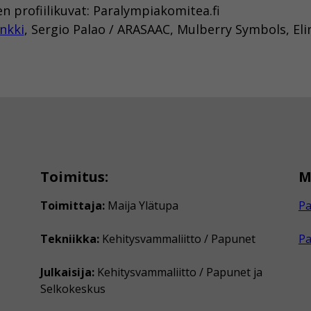
en profiilikuvat: Paralympiakomitea.fi
nkki
, Sergio Palao / ARASAAC, Mulberry Symbols, El
Toimitus:
M
Toimittaja:
Maija Ylätupa
Pa
Tekniikka:
Kehitysvammaliitto / Papunet
P
Julkaisija:
Kehitysvammaliitto / Papunet ja
Selkokeskus