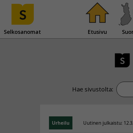
Selkosanomat
Etusivu
Suo
Hae sivustolta:
Urheilu
Uutinen julkaistu: 12.3