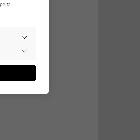
peita.
urvallisesti.
nen,
edon avulla
toa kerätään
ikutaan. Emme
seen