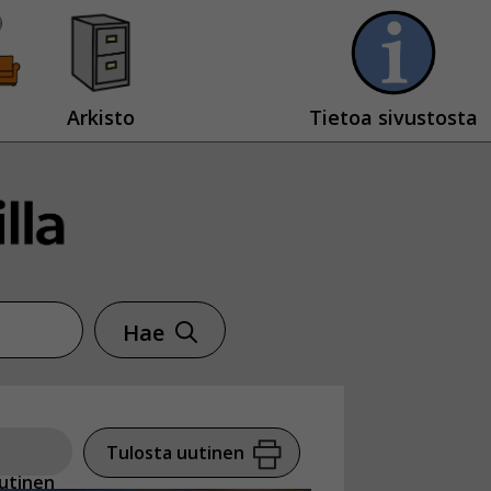
Arkisto
Tietoa sivustosta
Hae
Tulosta uutinen
utinen