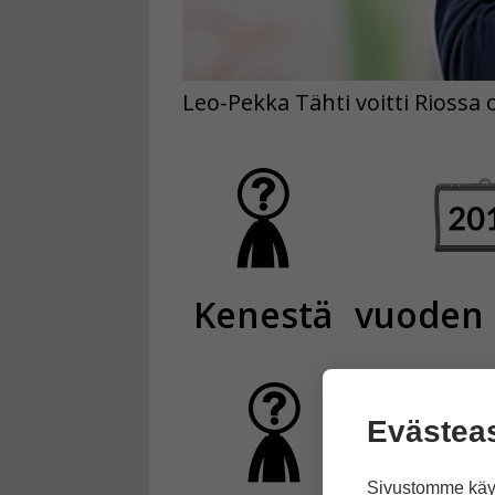
Leo-Pekka Tähti voitti Riossa 
Kenestä
vuoden u
Evästea
Sivustomme käyt