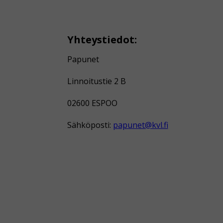
Yhteystiedot:
Papunet
Linnoitustie 2 B
02600 ESPOO
Sähköposti:
papunet@kvl.fi