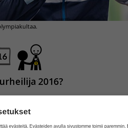
olympiakultaa.
rheilija 2016?
setukset
tää evästeitä. Evästeiden avulla sivustomme toimii paremmin.