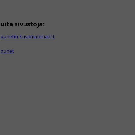
uita sivustoja:
punetin kuvamateriaalit
apunet