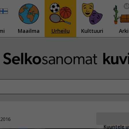
mi
Maailma
Urheilu
Kulttuuri
Arki
.2016
Kuuntele u