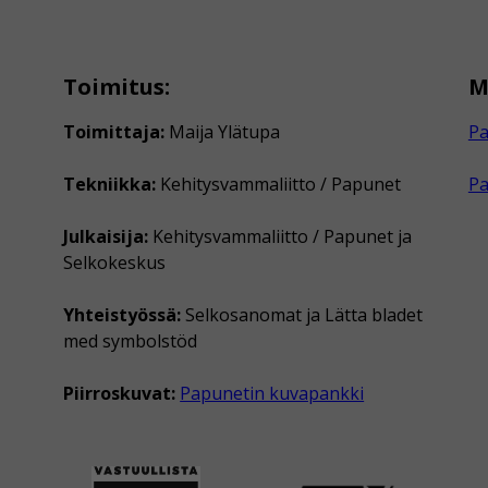
Toimitus:
M
Toimittaja:
Maija Ylätupa
Pa
Tekniikka:
Kehitysvammaliitto / Papunet
P
Julkaisija:
Kehitysvammaliitto / Papunet ja
Selkokeskus
Yhteistyössä:
Selkosanomat ja Lätta bladet
med symbolstöd
Piirroskuvat:
Papunetin kuvapankki