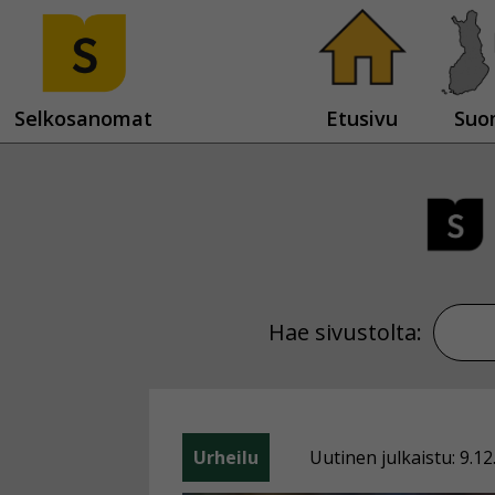
Selkosanomat
Etusivu
Suo
Hae sivustolta:
Urheilu
Uutinen julkaistu: 9.12