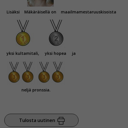
Lisäksi
Mäkäräisellä on
maailmamestaruuskisoista
yksi kultamitali,
yksi hopea
ja
neljä pronssia.
Tulosta uutinen