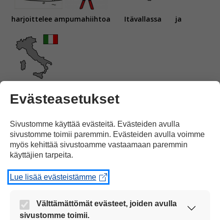
harjoittelee ampumahiihtoa
Itävallassa
ja
Italiassa.
Evästeasetukset
Sivustomme käyttää evästeitä. Evästeiden avulla
sivustomme toimii paremmin. Evästeiden avulla voimme
myös kehittää sivustoamme vastaamaan paremmin
käyttäjien tarpeita.
Kaisa Mäkäräinen
on Suomen menestynein
Lue lisää evästeistämme
Välttämättömät evästeet, joiden avulla
sivustomme toimii.