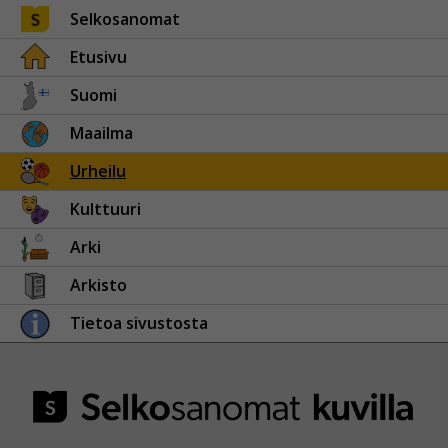
Selkosanomat
Etusivu
Suomi
Maailma
Urheilu
Kulttuuri
Arki
Arkisto
Tietoa sivustosta