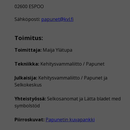
02600 ESPOO
Sähköposti:
papunet@kvl.fi
Toimitus:
Toimittaja:
Maija Ylätupa
Tekniikka:
Kehitysvammaliitto / Papunet
Julkaisija:
Kehitysvammaliitto / Papunet ja
Selkokeskus
Yhteistyössä:
Selkosanomat ja Lätta bladet med
symbolstöd
Piirroskuvat:
Papunetin kuvapankki