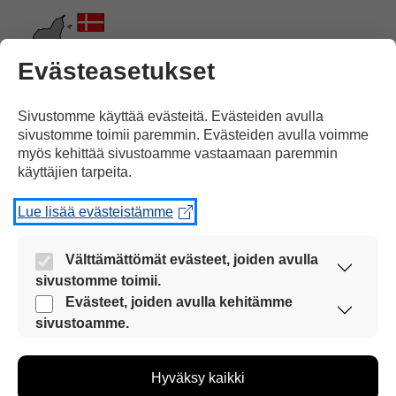
Evästeasetukset
Tanskassa.
Sivustomme käyttää evästeitä. Evästeiden avulla
sivustomme toimii paremmin. Evästeiden avulla voimme
myös kehittää sivustoamme vastaamaan paremmin
käyttäjien tarpeita.
Lue lisää evästeistämme
Suomen joukkueen
ensimmäinen peli on
Välttämättömät evästeet, joiden avulla
sivustomme toimii.
Nämä evästeet ovat aina käytössä, jotta
Evästeet, joiden avulla kehitämme
sivustoamme voi käyttää sujuvasti ja turvallisesti.
sivustoamme.
Näiden evästeiden avulla keräämme tietoa, miten
sivustoamme käytetään. Tiedon avulla voimme
heti perjantaina.
Hyväksy kaikki
kehittää sivustoamme vastaamaan paremmin