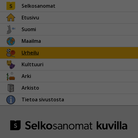
Selkosanomat
Etusivu
Suomi
Maailma
Urheilu
Kulttuuri
Arki
Arkisto
Tietoa sivustosta