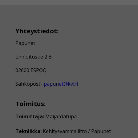
Yhteystiedot:
Papunet
Linnoitustie 2 B
02600 ESPOO
Sähköposti:
papunet@kvl.fi
Toimitus:
Toimittaja:
Maija Ylätupa
Tekniikka:
Kehitysvammaliitto / Papunet