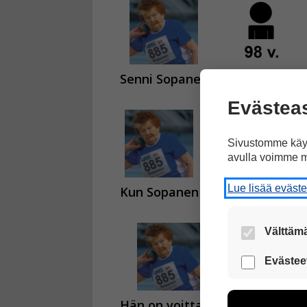
Senni Sopanen
on 98-vuotias
Evästea
Sivustomme käyt
avulla voimme m
Lue lisää eväst
Kun Sopanen
jäi eläkkeelle,
Välttämä
Nämä evästeet
Evästee
Näiden eväst
voimme kehit
Hän on voittanut
monta mita