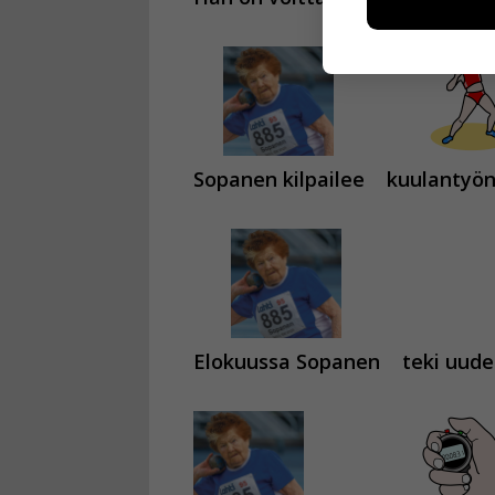
esimerkiksi kä
kuitenkaan ker
käyttäjään.
Voit valita, 
Sopanen kilpailee
kuulantyön
Elokuussa Sopanen
teki uud