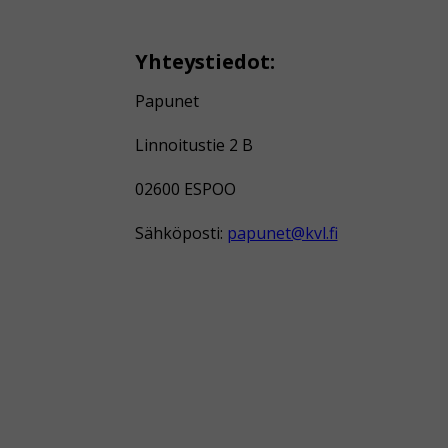
Yhteystiedot:
Papunet
Linnoitustie 2 B
02600 ESPOO
Sähköposti:
papunet@kvl.fi