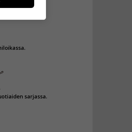
ikutaan. Emme
seen
iloikassa.
otiaiden sarjassa.