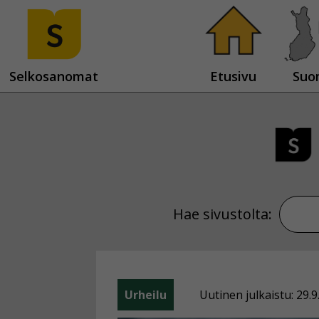
Selkosanomat
Etusivu
Suo
Hae sivustolta:
Urheilu
Uutinen julkaistu: 29.9