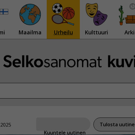
mi
Maailma
Urheilu
Kulttuuri
Arki
Tulosta uutin
.2025
Kuuntele uutinen