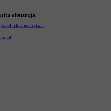
uita sivustoja:
punetin kuvamateriaalit
apunet