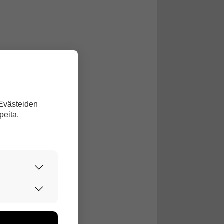
 Evästeiden
peita.
urvallisesti.
edon avulla
toa kerätään