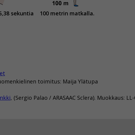
5,38 sekuntia
100 metrin matkalla.
et
uomenkielinen toimitus: Maija Ylätupa
nkki
, (Sergio Palao / ARASAAC Sclera). Muokkaus: LL