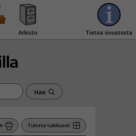
Arkisto
Tietoa sivustosta
Hae
en
Tulosta tukikuvat