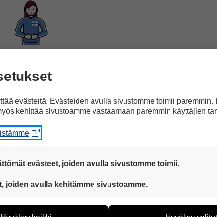
urheilija.
setukset
tää evästeitä. Evästeiden avulla sivustomme toimii paremmin.
yös kehittää sivustoamme vastaamaan paremmin käyttäjien tar
eistämme
hän alkoi kilpailla yleisurheilussa.
ttömät evästeet, joiden avulla sivustomme toimii.
 ovat aina käytössä, jotta sivustoamme voi käyttää sujuvasti ja t
t, joiden avulla kehitämme sivustoamme.
eiden avulla keräämme tietoa, miten sivustoamme käytetään. Ti
tää sivustoamme vastaamaan paremmin käyttäjien tarpeita. Tie
lia
Suomessa
ja
ulkomailla.