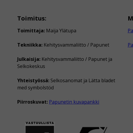
Toimitus:
M
Toimittaja:
Maija Ylätupa
Pa
Tekniikka:
Kehitysvammaliitto / Papunet
P
Julkaisija:
Kehitysvammaliitto / Papunet ja
Selkokeskus
Yhteistyössä:
Selkosanomat ja Lätta bladet
med symbolstöd
Piirroskuvat:
Papunetin kuvapankki