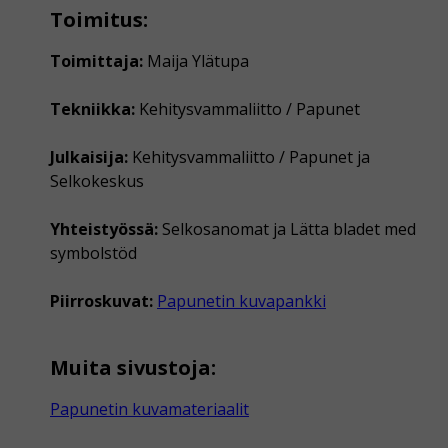
Toimitus:
Toimittaja:
Maija Ylätupa
Tekniikka:
Kehitysvammaliitto / Papunet
Julkaisija:
Kehitysvammaliitto / Papunet ja
Selkokeskus
Yhteistyössä:
Selkosanomat ja Lätta bladet med
symbolstöd
Piirroskuvat:
Papunetin kuvapankki
Muita sivustoja:
Papunetin kuvamateriaalit