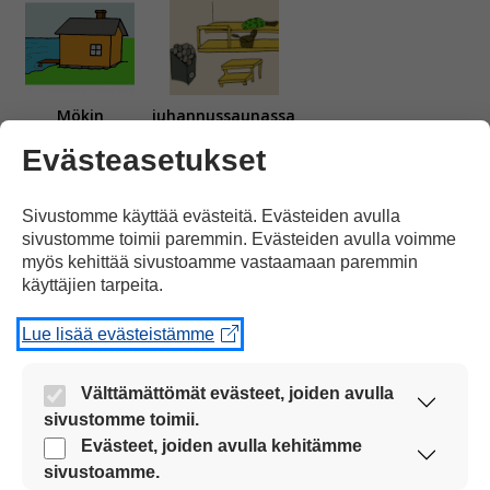
Mökin
juhannussaunassa
Evästeasetukset
Sivustomme käyttää evästeitä. Evästeiden avulla
sivustomme toimii paremmin. Evästeiden avulla voimme
myös kehittää sivustoamme vastaamaan paremmin
tuoksuu vihta eli vasta,
kun vihdalla taputellaan ihoa.
käyttäjien tarpeita.
Lue lisää evästeistämme
Välttämättömät evästeet, joiden avulla
sivustomme toimii.
Sääennuste lupaa suureen osaan maata
Nämä evästeet ovat aina käytössä, jotta
Evästeet, joiden avulla kehitämme
sivustoamme voi käyttää sujuvasti ja turvallisesti.
sivustoamme.