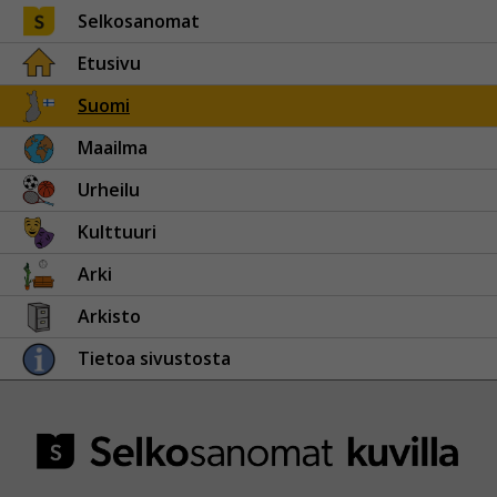
Selkosanomat
Etusivu
Suomi
Maailma
Urheilu
Kulttuuri
Arki
Arkisto
Tietoa sivustosta