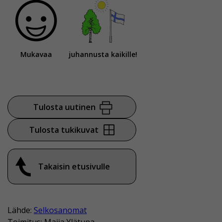
Mukavaa
juhannusta kaikille!
Tulosta uutinen
Tulosta tukikuvat
Takaisin etusivulle
Lähde:
Selkosanomat
Toimitus: Maija Ylätupa