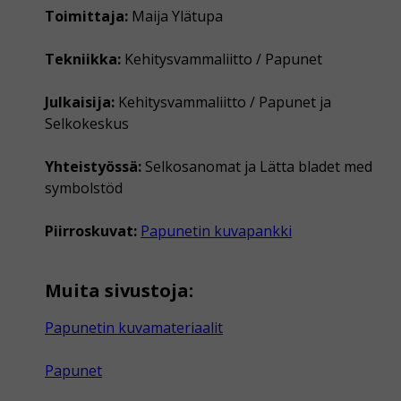
Toimittaja:
Maija Ylätupa
Tekniikka:
Kehitysvammaliitto / Papunet
Julkaisija:
Kehitysvammaliitto / Papunet ja
Selkokeskus
Yhteistyössä:
Selkosanomat ja Lätta bladet med
symbolstöd
Piirroskuvat:
Papunetin kuvapankki
Muita sivustoja:
Papunetin kuvamateriaalit
Papunet