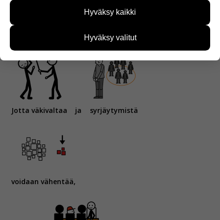
sivustoamme käytetään. Tiedon avulla voimme
Hyväksy kaikki
kehittää sivustoamme vastaamaan paremmin
käyttäjien tarpeita. Tietoa kerätään esimerkiksi
ja
voi pahoin.
kävijämääristä ja siitä, mitä sivuja käytetään ja
Hyväksy valitut
miten sivuilla liikutaan. Emme kuitenkaan kerää
henkilötietoja kuten nimiä, eikä tietoja voi yhdistää
yksittäiseen käyttäjään.
Voit valita, hyväksytkö näiden evästeiden käytön.
Jotta väkivaltaa
ja
syrjäytymistä
voidaan vähentää,