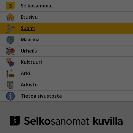
Selkosanomat
Etusivu
Suomi
Maailma
Urheilu
Kulttuuri
Arki
Arkisto
Tietoa sivustosta