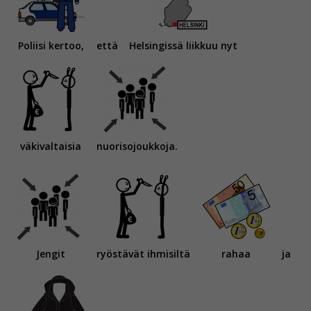
Poliisi kertoo,
että
Helsingissä liikkuu nyt
väkivaltaisia
nuorisojoukkoja.
Jengit
ryöstävät ihmisiltä
rahaa
ja