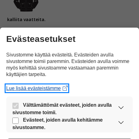
kalliita vaatteita.
Evästeasetukset
Sivustomme käyttää evästeitä. Evästeiden avulla
sivustomme toimii paremmin. Evästeiden avulla voimme
Jengeissä on
13-20 -vuotiaita nuoria.
myös kehittää sivustoamme vastaamaan paremmin
käyttäjien tarpeita.
Lue lisää evästeistämme
Välttämättömät evästeet, joiden avulla
sivustomme toimii.
Koronaepidemian aikana
moni nuori on syrjäytynyt
Nämä evästeet ovat aina käytössä, jotta
Evästeet, joiden avulla kehitämme
sivustoamme voi käyttää sujuvasti ja turvallisesti.
sivustoamme.
Näiden evästeiden avulla keräämme tietoa, miten