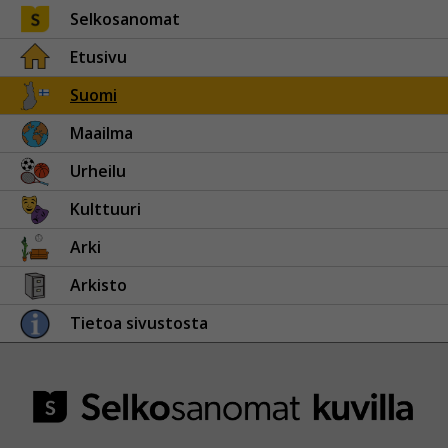
Selkosanomat
Etusivu
Suomi
Maailma
Urheilu
Kulttuuri
Arki
Arkisto
Tietoa sivustosta