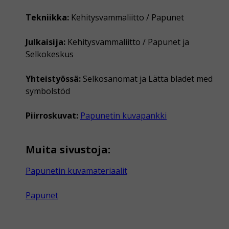
Tekniikka:
Kehitysvammaliitto / Papunet
Julkaisija:
Kehitysvammaliitto / Papunet ja
Selkokeskus
Yhteistyössä:
Selkosanomat ja Lätta bladet med
symbolstöd
Piirroskuvat:
Papunetin kuvapankki
Muita sivustoja:
Papunetin kuvamateriaalit
Papunet