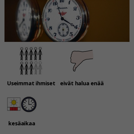
Useimmat ihmiset
eivät halua enää
kesäaikaa