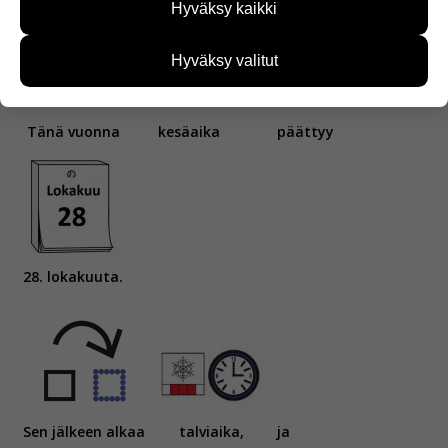
Hyväksy kaikki
kehittää sivustoamme vastaamaan paremmin
käyttäjien tarpeita. Tietoa kerätään esimerkiksi
kävijämääristä ja siitä, mitä sivuja käytetään ja
Hyväksy valitut
miten sivuilla liikutaan. Emme kuitenkaan kerää
henkilötietoja kuten nimiä, eikä tietoja voi yhdistää
yksittäiseen käyttäjään.
Tänä vuonna
kesäaika
päättyy
Voit valita, hyväksytkö näiden evästeiden käytön.
28. lokakuuta.
Sen jälkeen alkaa
talviaika,
ja