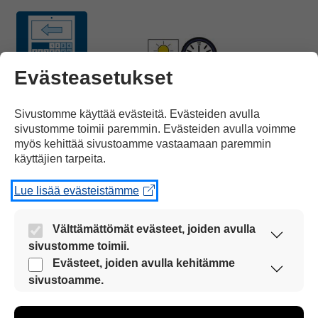
Evästeasetukset
Viime vuosina
kellot ovat näyttäneet kesäaikaa
Sivustomme käyttää evästeitä. Evästeiden avulla
sivustomme toimii paremmin. Evästeiden avulla voimme
myös kehittää sivustoamme vastaamaan paremmin
käyttäjien tarpeita.
Lue lisää evästeistämme
maaliskuun lopusta
Välttämättömät evästeet, joiden avulla
sivustomme toimii.
Nämä evästeet ovat aina käytössä, jotta
Evästeet, joiden avulla kehitämme
sivustoamme voi käyttää sujuvasti ja turvallisesti.
sivustoamme.
Näiden evästeiden avulla keräämme tietoa, miten
lokakuun loppuun saakka.
sivustoamme käytetään. Tiedon avulla voimme