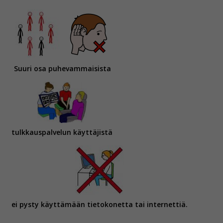
Voit valita, hyväksytkö näiden evästeiden käytön.
Suuri osa puhevammaisista
tulkkauspalvelun käyttäjistä
ei pysty käyttämään tietokonetta tai internettiä.