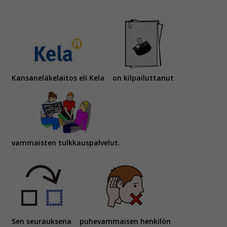
Kansaneläkelaitos eli Kela
on kilpailuttanut
vammaisten tulkkauspalvelut.
Sen seurauksena
puhevammaisen henkilön