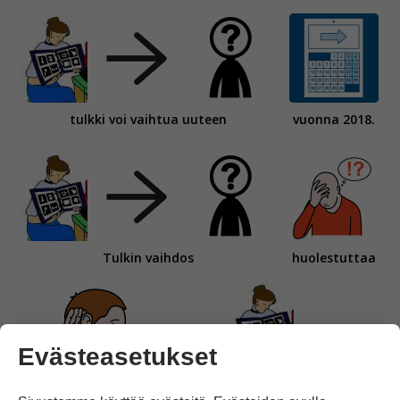
tulkki voi vaihtua uuteen
vuonna 2018.
Tulkin vaihdos
huolestuttaa
Evästeasetukset
puhevammaisia ihmisiä
sekä
tulkkeja.