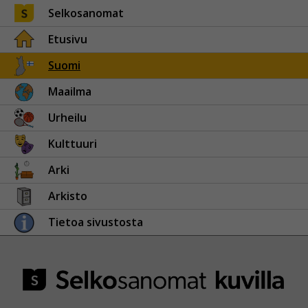
Selkosanomat
Etusivu
Suomi
Maailma
Urheilu
Kulttuuri
Arki
Arkisto
Tietoa sivustosta