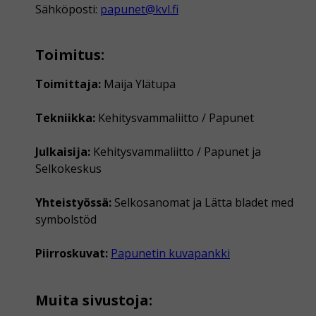
Sähköposti:
papunet@kvl.fi
Toimitus:
Toimittaja:
Maija Ylätupa
Tekniikka:
Kehitysvammaliitto / Papunet
Julkaisija:
Kehitysvammaliitto / Papunet ja
Selkokeskus
Yhteistyössä:
Selkosanomat ja Lätta bladet med
symbolstöd
Piirroskuvat:
Papunetin kuvapankki
Muita sivustoja: