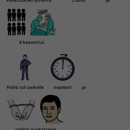
Puukotuksen uhreista
2 kuoli
ja
8 haavoittui.
Poliisi tuli paikalle
nopeasti
ja
pidätti puukottajan.