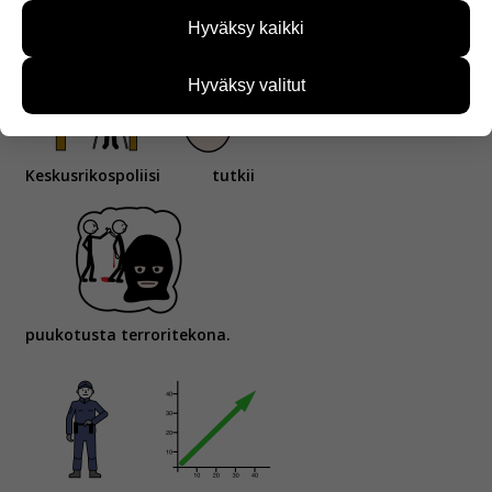
Puukottaja valitsi uhreikseen
naisia.
sivustoamme käytetään. Tiedon avulla voimme
Hyväksy kaikki
kehittää sivustoamme vastaamaan paremmin
käyttäjien tarpeita. Tietoa kerätään esimerkiksi
kävijämääristä ja siitä, mitä sivuja käytetään ja
Hyväksy valitut
miten sivuilla liikutaan. Emme kuitenkaan kerää
henkilötietoja kuten nimiä, eikä tietoja voi yhdistää
yksittäiseen käyttäjään.
Keskusrikospoliisi
tutkii
Voit valita, hyväksytkö näiden evästeiden käytön.
puukotusta terroritekona.