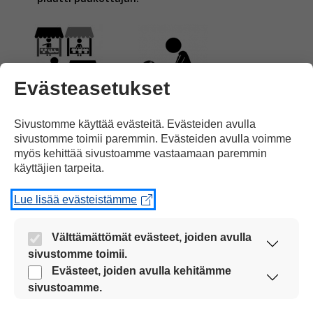
Evästeasetukset
Monet ihmiset torilla
auttoivat uhreja
ja
Sivustomme käyttää evästeitä. Evästeiden avulla
sivustomme toimii paremmin. Evästeiden avulla voimme
myös kehittää sivustoamme vastaamaan paremmin
käyttäjien tarpeita.
Lue lisää evästeistämme
yrittivät estää puukotuksia.
Välttämättömät evästeet, joiden avulla
sivustomme toimii.
Nämä evästeet ovat aina käytössä, jotta
Evästeet, joiden avulla kehitämme
sivustoamme voi käyttää sujuvasti ja turvallisesti.
sivustoamme.
Näiden evästeiden avulla keräämme tietoa, miten