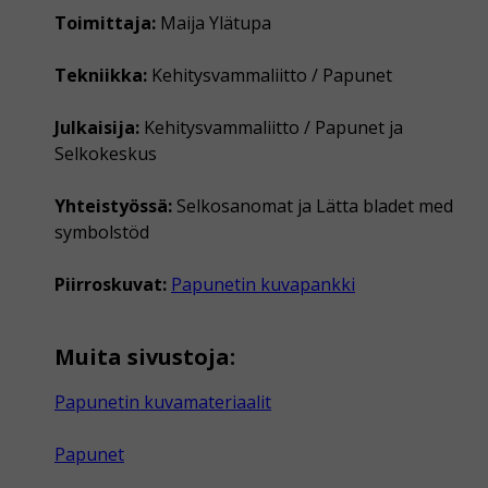
Toimittaja:
Maija Ylätupa
Tekniikka:
Kehitysvammaliitto / Papunet
Julkaisija:
Kehitysvammaliitto / Papunet ja
Selkokeskus
Yhteistyössä:
Selkosanomat ja Lätta bladet med
symbolstöd
Piirroskuvat:
Papunetin kuvapankki
Muita sivustoja:
Papunetin kuvamateriaalit
Papunet