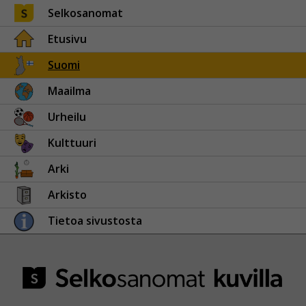
Selkosanomat
Etusivu
Suomi
Maailma
Urheilu
Kulttuuri
Arki
Arkisto
Tietoa sivustosta