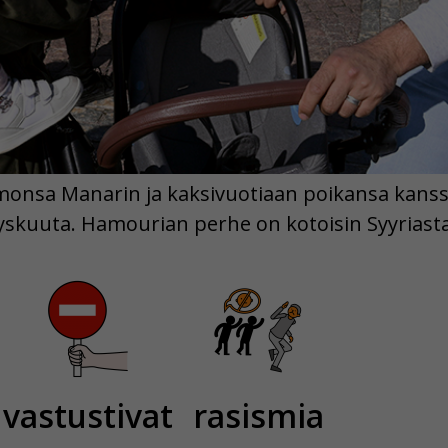
monsa Manarin ja kaksivuotiaan poikansa kans
syyskuuta. Hamourian perhe on kotoisin Syyriasta
vastustivat
rasismia