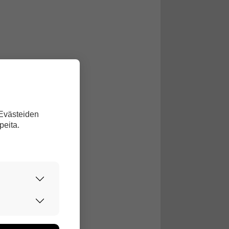
 Evästeiden
peita.
urvallisesti.
edon avulla