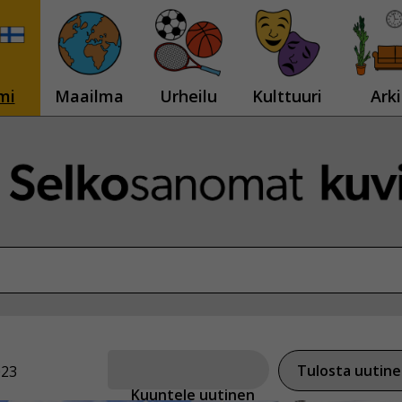
mi
Maailma
Urheilu
Kulttuuri
Arki
Tulosta uutin
023
Kuuntele uutinen