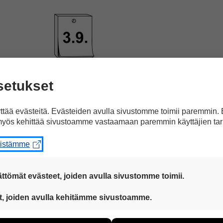
soitus
viime sunnuntaina.
setukset
tää evästeitä. Evästeiden avulla sivustomme toimii paremmin.
yös kehittää sivustoamme vastaamaan paremmin käyttäjien tar
eistämme
mieltään
ja vastusti
rasismia.
ttömät evästeet, joiden avulla sivustomme toimii.
 ovat aina käytössä, jotta sivustoamme voi käyttää sujuvasti ja t
t, joiden avulla kehitämme sivustoamme.
eiden avulla keräämme tietoa, miten sivustoamme käytetään. Ti