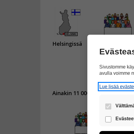
Helsingissä
oli suuri mieleno
Evästea
Sivustomme käyt
avulla voimme m
Lue lisää eväst
Ainakin 11 000 ihmistä osoitti 
Välttämä
Nämä evästeet
Evästee
Näiden eväst