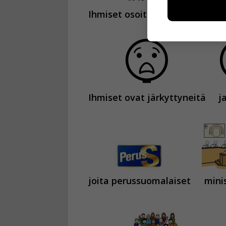
voimme kehit
esimerkiksi kä
Ihmiset osoittivat mieltään
kuitenkaan ker
käyttäjään.
Voit valita, 
Ihmiset ovat järkyttyneitä
j
joita perussuomalaiset
minis