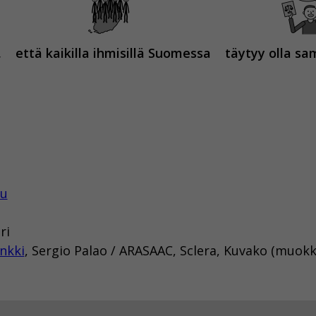
,
että kaikilla ihmisillä Suomessa
täytyy olla sa
tu
ri
nkki
, Sergio Palao / ARASAAC, Sclera, Kuvako (muokk