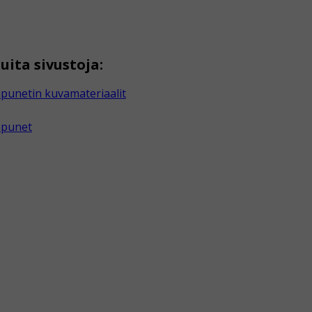
uita sivustoja:
punetin kuvamateriaalit
apunet