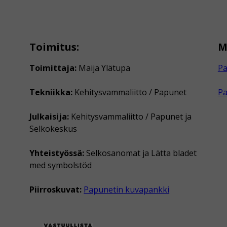
Toimitus:
M
Toimittaja:
Maija Ylätupa
Pa
Tekniikka:
Kehitysvammaliitto / Papunet
P
Julkaisija:
Kehitysvammaliitto / Papunet ja
Selkokeskus
Yhteistyössä:
Selkosanomat ja Lätta bladet
med symbolstöd
Piirroskuvat:
Papunetin kuvapankki