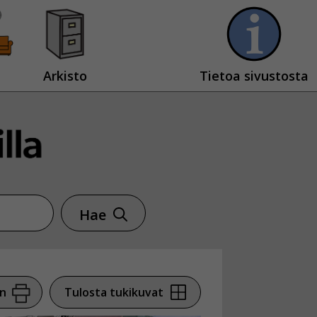
Arkisto
Tietoa sivustosta
Hae
en
Tulosta tukikuvat