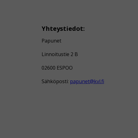
Yhteystiedot:
Papunet
Linnoitustie 2 B
02600 ESPOO
Sähköposti:
papunet@kvl.fi