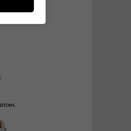
toa kerätään
ikutaan. Emme
seen
sitten.