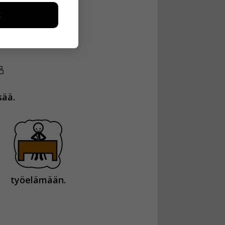
toa kerätään
ikutaan. Emme
seen
sää.
n
työelämään.