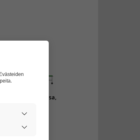
 Evästeiden
peita.
dossa,
sairaaloissa,
urvallisesti.
edon avulla