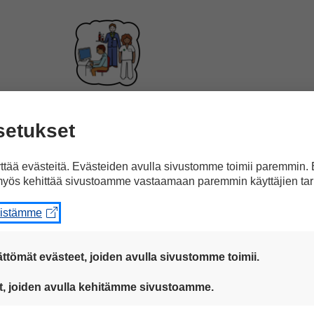
ammattilaisia erilaisiin työtehtäviin.
setukset
tää evästeitä. Evästeiden avulla sivustomme toimii paremmin.
yös kehittää sivustoamme vastaamaan paremmin käyttäjien tar
eistämme
vitaan esimerkiksi
päivähoidossa,
vanhustenhoi
ttömät evästeet, joiden avulla sivustomme toimii.
 ovat aina käytössä, jotta sivustoamme voi käyttää sujuvasti ja t
t, joiden avulla kehitämme sivustoamme.
eiden avulla keräämme tietoa, miten sivustoamme käytetään. Ti