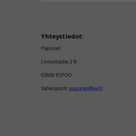
Yhteystiedot:
Papunet
Linnoitustie 2 B
02600 ESPOO
Sähköposti:
papunet@kvl.fi