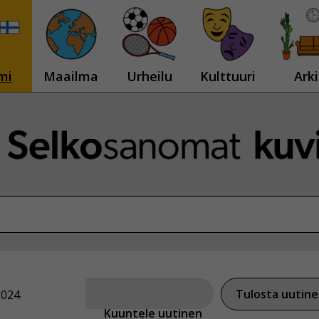
mi
Maailma
Urheilu
Kulttuuri
Arki
Tulosta uutin
2024
Kuuntele uutinen