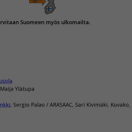
arvitaan Suomeen myös ulkomailta.
usola
 Maija Ylätupa
nkki
, Sergio Palao / ARASAAC, Sari Kivimäki, Kuvako