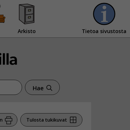
Arkisto
Tietoa sivustosta
Hae
en
Tulosta tukikuvat