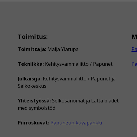
Toimitus:
M
Toimittaja:
Maija Ylätupa
Pa
Tekniikka:
Kehitysvammaliitto / Papunet
P
Julkaisija:
Kehitysvammaliitto / Papunet ja
Selkokeskus
Yhteistyössä:
Selkosanomat ja Lätta bladet
med symbolstöd
Piirroskuvat:
Papunetin kuvapankki