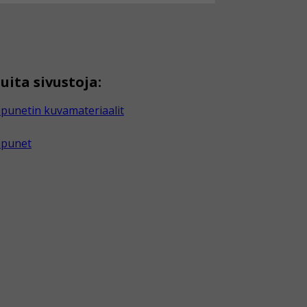
uita sivustoja:
punetin kuvamateriaalit
apunet