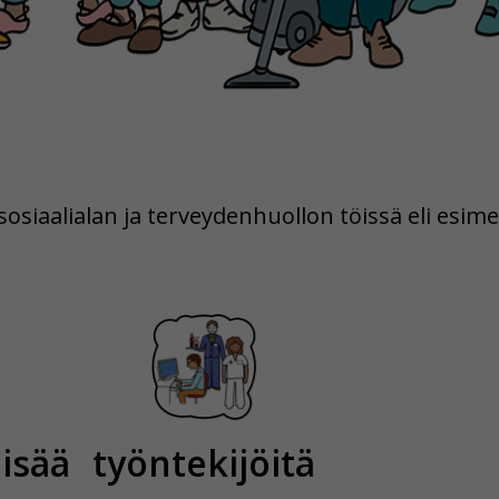
sosiaalialan ja terveydenhuollon töissä eli esim
lisää
työntekijöitä