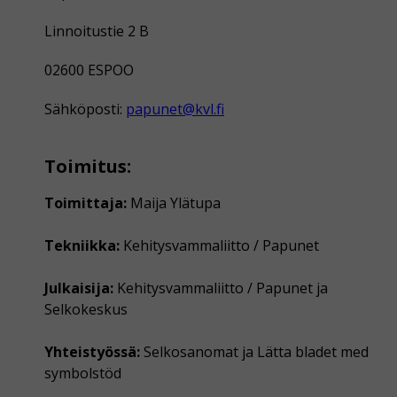
Linnoitustie 2 B
02600 ESPOO
Sähköposti:
papunet@kvl.fi
Toimitus:
Toimittaja:
Maija Ylätupa
Tekniikka:
Kehitysvammaliitto / Papunet
Julkaisija:
Kehitysvammaliitto / Papunet ja
Selkokeskus
Yhteistyössä:
Selkosanomat ja Lätta bladet med
symbolstöd