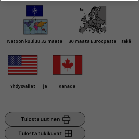
yksittäiseen käyttäjään.
Voit valita, hyväksytkö näiden evästeiden käytön.
Natoon kuuluu 32 maata:
30 maata Euroopasta
sekä
Yhdysvallat
ja
Kanada.
Tulosta uutinen
Tulosta tukikuvat