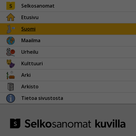
Selkosanomat
Etusivu
Suomi
Maailma
Urheilu
Kulttuuri
Arki
Arkisto
Tietoa sivustosta