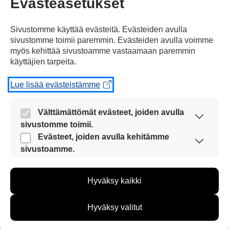
Evästeasetukset
Sivustomme käyttää evästeitä. Evästeiden avulla
sivustomme toimii paremmin. Evästeiden avulla voimme
myös kehittää sivustoamme vastaamaan paremmin
käyttäjien tarpeita.
Rovaniemelle
tai
Sodankylään.
Lue lisää evästeistämme
Välttämättömät evästeet, joiden avulla
sivustomme toimii.
Nämä evästeet ovat aina käytössä, jotta
Evästeet, joiden avulla kehitämme
Suomi
liittyi puolustusliitto Naton jäseneksi
sivustoamme voi käyttää sujuvasti ja turvallisesti.
sivustoamme.
Näiden evästeiden avulla keräämme tietoa, miten
sivustoamme käytetään. Tiedon avulla voimme
Hyväksy kaikki
kehittää sivustoamme vastaamaan paremmin
käyttäjien tarpeita. Tietoa kerätään esimerkiksi
kävijämääristä ja siitä, mitä sivuja käytetään ja
Hyväksy valitut
miten sivuilla liikutaan. Emme kuitenkaan kerää
viime vuonna eli 2023.
henkilötietoja kuten nimiä, eikä tietoja voi yhdistää