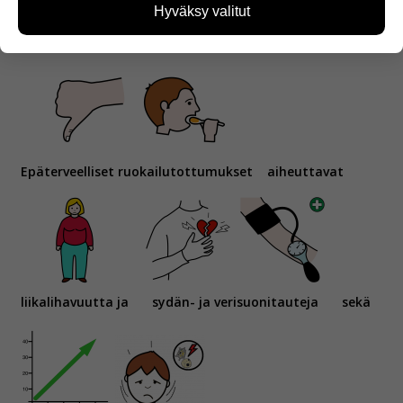
kävijämääristä ja siitä, mitä sivuja käytetään ja
Hyväksy valitut
miten sivuilla liikutaan. Emme kuitenkaan kerää
hedelmiä ja marjoja.
henkilötietoja kuten nimiä, eikä tietoja voi yhdistää
yksittäiseen käyttäjään.
Voit valita, hyväksytkö näiden evästeiden käytön.
Epäterveelliset ruokailutottumukset
aiheuttavat
liikalihavuutta ja
sydän- ja verisuonitauteja
sekä