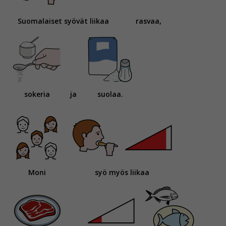
Suomalaiset syövät liikaa
rasvaa,
sokeria
ja
suolaa.
Moni
syö myös liikaa