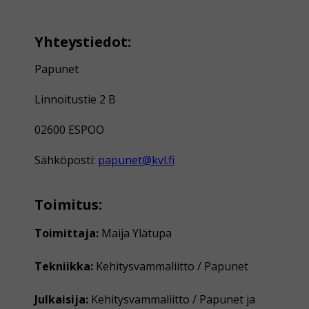
Yhteystiedot:
Papunet
Linnoitustie 2 B
02600 ESPOO
Sähköposti:
papunet@kvl.fi
Toimitus:
Toimittaja:
Maija Ylätupa
Tekniikka:
Kehitysvammaliitto / Papunet
Julkaisija:
Kehitysvammaliitto / Papunet ja