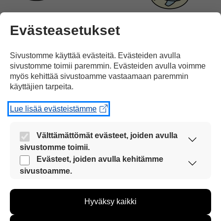
punaista lihaa
ja
liian vähän
kalaa.
Evästeasetukset
Sivustomme käyttää evästeitä. Evästeiden avulla
sivustomme toimii paremmin. Evästeiden avulla voimme
myös kehittää sivustoamme vastaamaan paremmin
käyttäjien tarpeita.
Lisäksi suurin osa suomalaisista
Lue lisää evästeistämme
Välttämättömät evästeet, joiden avulla
sivustomme toimii.
Nämä evästeet ovat aina käytössä, jotta
Evästeet, joiden avulla kehitämme
syö liian vähän
kasviksia,
sivustoamme voi käyttää sujuvasti ja turvallisesti.
sivustoamme.
Näiden evästeiden avulla keräämme tietoa, miten
sivustoamme käytetään. Tiedon avulla voimme
Hyväksy kaikki
kehittää sivustoamme vastaamaan paremmin
käyttäjien tarpeita. Tietoa kerätään esimerkiksi