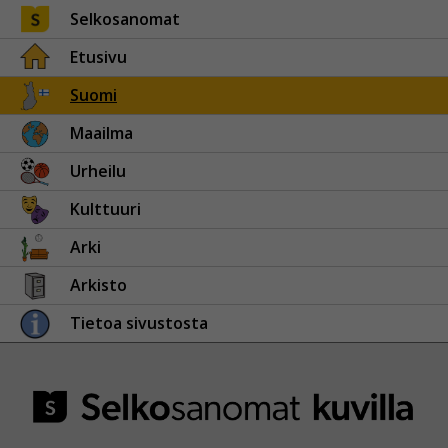
Selkosanomat
Etusivu
Suomi
Maailma
Urheilu
Kulttuuri
Arki
Arkisto
Tietoa sivustosta