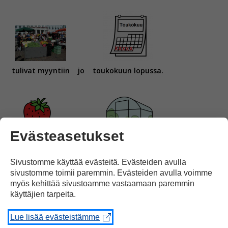
tulivat myyntiin
jo
toukokuun lopussa.
Evästeasetukset
Nuo mansikat
olivat kasvaneet kasvihuoneissa.
Sivustomme käyttää evästeitä. Evästeiden avulla
sivustomme toimii paremmin. Evästeiden avulla voimme
myös kehittää sivustoamme vastaamaan paremmin
käyttäjien tarpeita.
Lue lisää evästeistämme