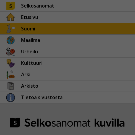
Selkosanomat
Etusivu
Suomi
Maailma
Urheilu
Kulttuuri
Arki
Arkisto
Tietoa sivustosta