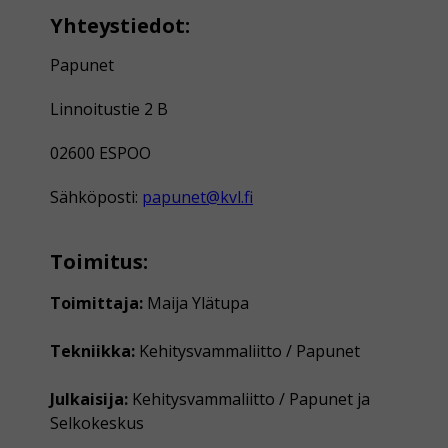
Yhteystiedot:
Papunet
Linnoitustie 2 B
02600 ESPOO
Sähköposti:
papunet@kvl.fi
Toimitus:
Toimittaja:
Maija Ylätupa
Tekniikka:
Kehitysvammaliitto / Papunet
Julkaisija:
Kehitysvammaliitto / Papunet ja
Selkokeskus