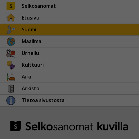
Selkosanomat
Etusivu
Suomi
Maailma
Urheilu
Kulttuuri
Arki
Arkisto
Tietoa sivustosta