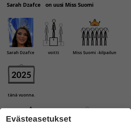
Sarah Dzafce
on uusi Miss Suomi
Sarah Dzafce
voitti
Miss Suomi -kilpailun
tänä vuonna.
Evästeasetukset