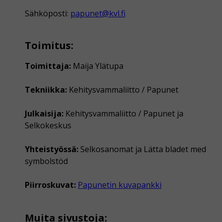
Sähköposti:
papunet@kvl.fi
Toimitus:
Toimittaja:
Maija Ylätupa
Tekniikka:
Kehitysvammaliitto / Papunet
Julkaisija:
Kehitysvammaliitto / Papunet ja
Selkokeskus
Yhteistyössä:
Selkosanomat ja Lätta bladet med
symbolstöd
Piirroskuvat:
Papunetin kuvapankki
Muita sivustoja: