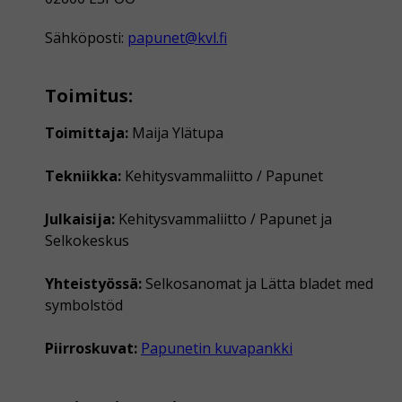
Sähköposti:
papunet@kvl.fi
Toimitus:
Toimittaja:
Maija Ylätupa
Tekniikka:
Kehitysvammaliitto / Papunet
Julkaisija:
Kehitysvammaliitto / Papunet ja
Selkokeskus
Yhteistyössä:
Selkosanomat ja Lätta bladet med
symbolstöd
Piirroskuvat:
Papunetin kuvapankki