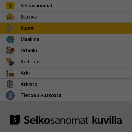
Selkosanomat
Etusivu
Suomi
Maailma
Urheilu
Kulttuuri
Arki
Arkisto
Tietoa sivustosta