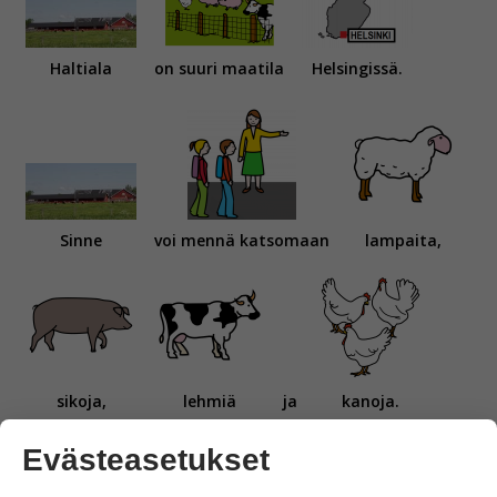
Haltiala
on suuri maatila
Helsingissä.
Sinne
voi mennä katsomaan
lampaita,
sikoja,
lehmiä
ja
kanoja.
Evästeasetukset