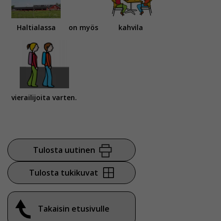
Voit valita, hyväksytkö näiden evästeiden käytön.
Haltialassa
on myös
kahvila
vierailijoita varten.
Tulosta uutinen
Tulosta tukikuvat
Takaisin etusivulle