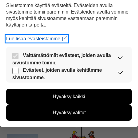
Sivustomme käyttää evästeitä. Evästeiden avulla
sivustomme toimii paremmin. Evästeiden avulla voimme
myös kehittää sivustoamme vastaamaan paremmin
Haltialan
pelloilla viljellään
viljaa.
käyttäjien tarpeita.
Lue lisää evästeistämme
Välttämättömät evästeet, joiden avulla
sivustomme toimii.
Pelloilla kasvaa
myös
hernettä
ja
Nämä evästeet ovat aina käytössä, jotta
Evästeet, joiden avulla kehitämme
sivustoamme voi käyttää sujuvasti ja turvallisesti.
sivustoamme.
Näiden evästeiden avulla keräämme tietoa, miten
sivustoamme käytetään. Tiedon avulla voimme
Hyväksy kaikki
kehittää sivustoamme vastaamaan paremmin
käyttäjien tarpeita. Tietoa kerätään esimerkiksi
kukkia, joita saa poimia mukaan.
kävijämääristä ja siitä, mitä sivuja käytetään ja
Hyväksy valitut
miten sivuilla liikutaan. Emme kuitenkaan kerää
henkilötietoja kuten nimiä, eikä tietoja voi yhdistää
yksittäiseen käyttäjään.