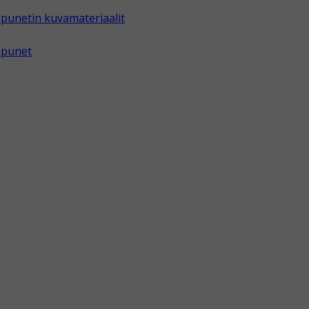
punetin kuvamateriaalit
apunet