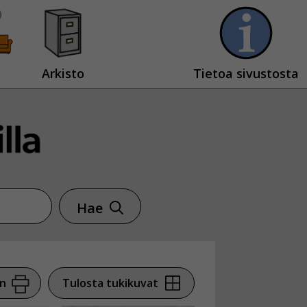
Arkisto
Tietoa sivustosta
Hae
en
Tulosta tukikuvat