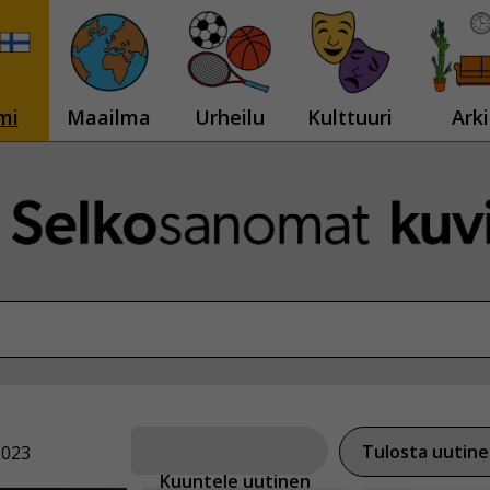
mi
Maailma
Urheilu
Kulttuuri
Arki
Tulosta uutin
2023
Kuuntele uutinen