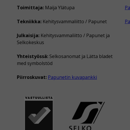
Toimittaja:
Maija Ylätupa
Pa
Tekniikka:
Kehitysvammaliitto / Papunet
P
Julkaisija:
Kehitysvammaliitto / Papunet ja
Selkokeskus
Yhteistyössä:
Selkosanomat ja Lätta bladet
med symbolstöd
Piirroskuvat:
Papunetin kuvapankki