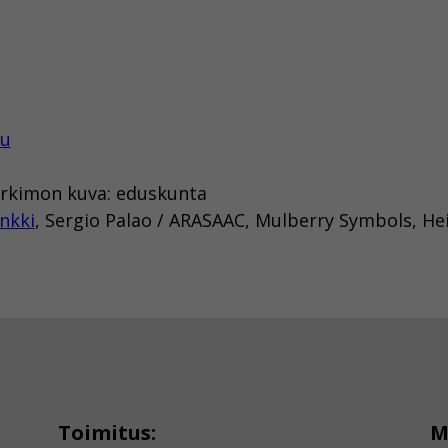
tu
Harkimon kuva: eduskunta
nkki
, Sergio Palao / ARASAAC, Mulberry Symbols, He
Toimitus:
M