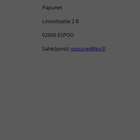
Papunet
Linnoitustie 2 B
02600 ESPOO
Sähköposti:
papunet@kvl.fi