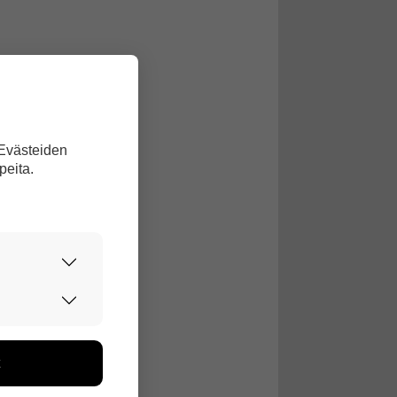
 Evästeiden
peita.
urvallisesti.
edon avulla
toa kerätään
ikutaan. Emme
seen