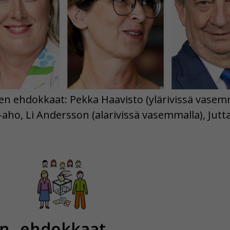
en ehdokkaat: Pekka Haavisto (ylärivissä vasemm
-aho, Li Andersson (alarivissä vasemmalla), Jutta
en
ehdokkaat