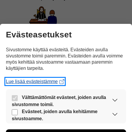
Evästeasetukset
on syytettyinä oikeudenkäynnissä.
Sivustomme käyttää evästeitä. Evästeiden avulla
sivustomme toimii paremmin. Evästeiden avulla voimme
myös kehittää sivustoamme vastaamaan paremmin
käyttäjien tarpeita.
Lue lisää evästeistämme
Heitä
syytetään
Välttämättömät evästeet, joiden avulla
sivustomme toimii.
Nämä evästeet ovat aina käytössä, jotta
Evästeet, joiden avulla kehitämme
sivustoamme voi käyttää sujuvasti ja turvallisesti.
sivustoamme.
Näiden evästeiden avulla keräämme tietoa, miten
laittomasta toiminnasta työssään.
sivustoamme käytetään. Tiedon avulla voimme