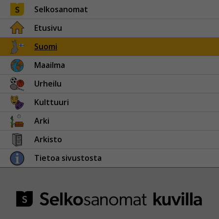
Selkosanomat
Etusivu
Suomi
Maailma
Urheilu
Kulttuuri
Arki
Arkisto
Tietoa sivustosta