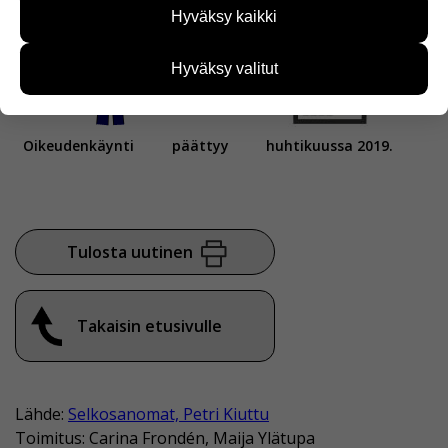
Hyväksy kaikki
kehittää sivustoamme vastaamaan paremmin
käyttäjien tarpeita. Tietoa kerätään esimerkiksi
kävijämääristä ja siitä, mitä sivuja käytetään ja
Hyväksy valitut
miten sivuilla liikutaan. Emme kuitenkaan kerää
henkilötietoja kuten nimiä, eikä tietoja voi yhdistää
yksittäiseen käyttäjään.
Oikeudenkäynti
päättyy
huhtikuussa 2019.
Voit valita, hyväksytkö näiden evästeiden käytön.
Tulosta uutinen
Takaisin etusivulle
Lähde:
Selkosanomat, Petri Kiuttu
Toimitus: Carina Frondén, Maija Ylätupa