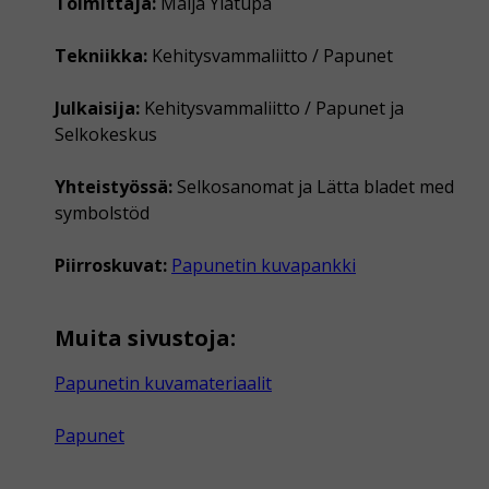
Toimittaja:
Maija Ylätupa
Tekniikka:
Kehitysvammaliitto / Papunet
Julkaisija:
Kehitysvammaliitto / Papunet ja
Selkokeskus
Yhteistyössä:
Selkosanomat ja Lätta bladet med
symbolstöd
Piirroskuvat:
Papunetin kuvapankki
Muita sivustoja:
Papunetin kuvamateriaalit
Papunet