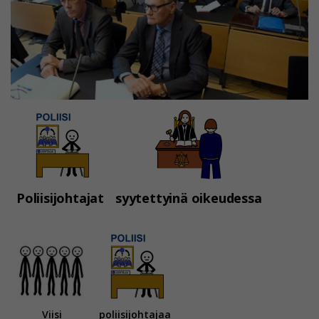
Poliisijohtajat
syytettyinä oikeudessa
Viisi
poliisijohtajaa