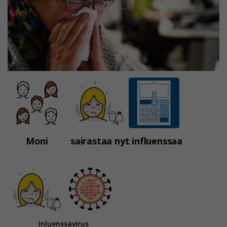
Moni
sairastaa nyt influenssaa
Inluenssavirus