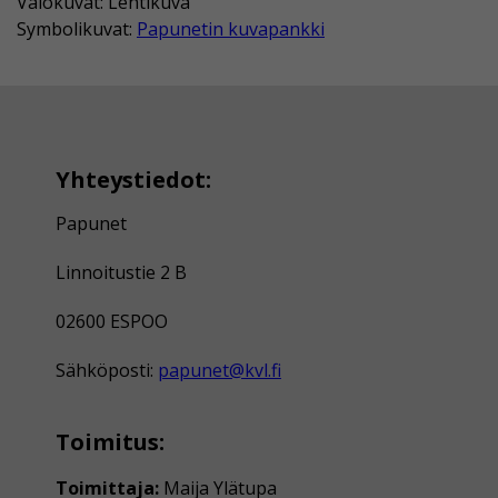
Valokuvat: Lehtikuva
Symbolikuvat:
Papunetin kuvapankki
Yhteystiedot:
Papunet
Linnoitustie 2 B
02600 ESPOO
Sähköposti:
papunet@kvl.fi
Toimitus:
Toimittaja:
Maija Ylätupa