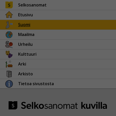
Selkosanomat
Etusivu
Suomi
Maailma
Urheilu
Kulttuuri
Arki
Arkisto
Tietoa sivustosta