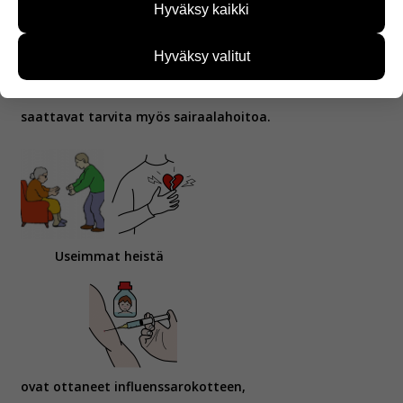
Hyväksy kaikki
kehittää sivustoamme vastaamaan paremmin
käyttäjien tarpeita. Tietoa kerätään esimerkiksi
kävijämääristä ja siitä, mitä sivuja käytetään ja
Hyväksy valitut
miten sivuilla liikutaan. Emme kuitenkaan kerää
henkilötietoja kuten nimiä, eikä tietoja voi yhdistää
yksittäiseen käyttäjään.
saattavat tarvita myös sairaalahoitoa.
Voit valita, hyväksytkö näiden evästeiden käytön.
Useimmat heistä
ovat ottaneet influenssarokotteen,