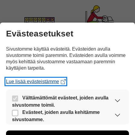
Evästeasetukset
yleensä muutamassa päivässä
vuodelevossa kotona.
Sivustomme käyttää evästeitä. Evästeiden avulla
sivustomme toimii paremmin. Evästeiden avulla voimme
myös kehittää sivustoamme vastaamaan paremmin
käyttäjien tarpeita.
Lue lisää evästeistämme
Huonokuntoiset vanhukset
sekä
Välttämättömät evästeet, joiden avulla
sivustomme toimii.
Nämä evästeet ovat aina käytössä, jotta
Evästeet, joiden avulla kehitämme
sivustoamme voi käyttää sujuvasti ja turvallisesti.
sivustoamme.
Näiden evästeiden avulla keräämme tietoa, miten
sydän- tai hengityssairaat ihmiset
sivustoamme käytetään. Tiedon avulla voimme