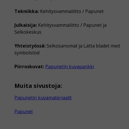
Tekniikka:
Kehitysvammaliitto / Papunet
Julkaisija:
Kehitysvammaliitto / Papunet ja
Selkokeskus
Yhteistyössä:
Selkosanomat ja Lätta bladet med
symbolstöd
Piirroskuvat:
Papunetin kuvapankki
Muita sivustoja:
Papunetin kuvamateriaalit
Papunet