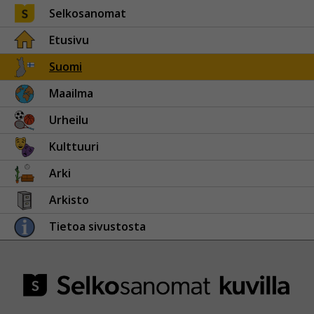
Selkosanomat
Etusivu
Suomi
Maailma
Urheilu
Kulttuuri
Arki
Arkisto
Tietoa sivustosta