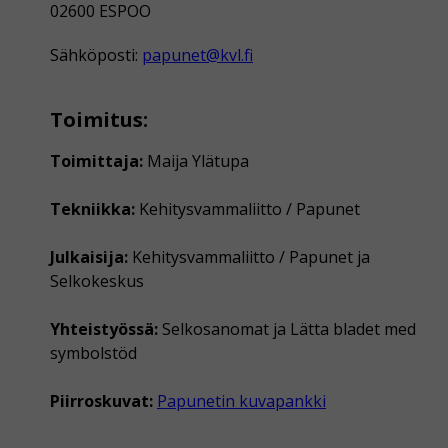
02600 ESPOO
Sähköposti:
papunet@kvl.fi
Toimitus:
Toimittaja:
Maija Ylätupa
Tekniikka:
Kehitysvammaliitto / Papunet
Julkaisija:
Kehitysvammaliitto / Papunet ja
Selkokeskus
Yhteistyössä:
Selkosanomat ja Lätta bladet med
symbolstöd
Piirroskuvat:
Papunetin kuvapankki