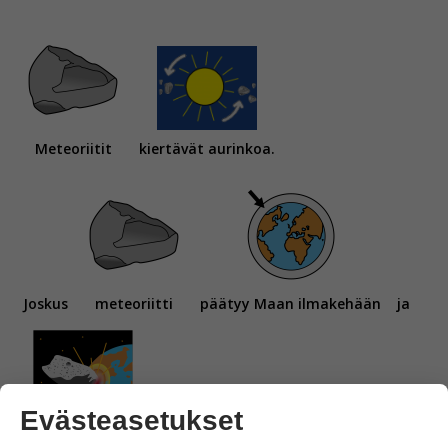
Meteoriitit
kiertävät aurinkoa.
Joskus
meteoriitti
päätyy Maan ilmakehään
ja
Evästeasetukset