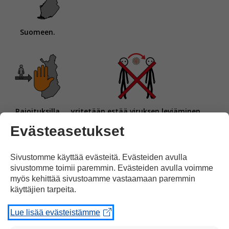
Suomeen.
Rajoituksilla
yritetään estää viruksen leviäminen.
Evästeasetukset
Sivustomme käyttää evästeitä. Evästeiden avulla
sivustomme toimii paremmin. Evästeiden avulla voimme
myös kehittää sivustoamme vastaamaan paremmin
käyttäjien tarpeita.
Suomessa
on vähemmän
koronatautia
Lue lisää evästeistämme