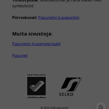
Yhteistyössä:
Selkosanomat ja Lätta bladet med
symbolstöd
Piirroskuvat:
Papunetin kuvapankki
Muita sivustoja:
Papunetin kuvamateriaalit
Papunet
© 2026 Selkosanomat