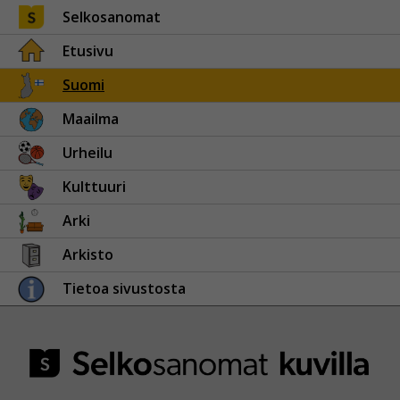
Selkosanomat
Etusivu
Suomi
Maailma
Urheilu
Kulttuuri
Arki
Arkisto
Tietoa sivustosta