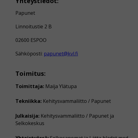
Yhteystiedot:
Papunet
Linnoitustie 2 B
02600 ESPOO
Sähköposti:
papunet@kvl.fi
Toimitus:
Toimittaja:
Maija Ylätupa
Tekniikka:
Kehitysvammaliitto / Papunet
Julkaisija:
Kehitysvammaliitto / Papunet ja
Selkokeskus