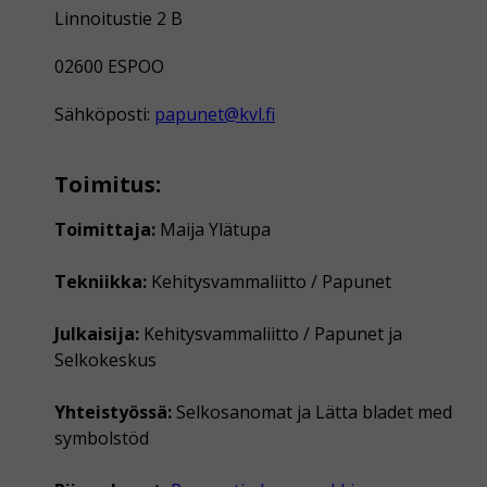
Linnoitustie 2 B
02600 ESPOO
Sähköposti:
papunet@kvl.fi
Toimitus:
Toimittaja:
Maija Ylätupa
Tekniikka:
Kehitysvammaliitto / Papunet
Julkaisija:
Kehitysvammaliitto / Papunet ja
Selkokeskus
Yhteistyössä:
Selkosanomat ja Lätta bladet med
symbolstöd