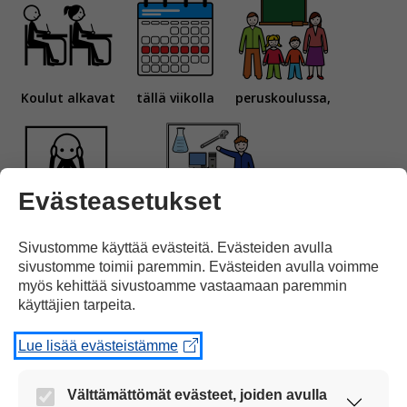
Koulut alkavat
tällä viikolla
peruskoulussa,
Evästeasetukset
lukiossa
ja
ammattikoulussa.
Sivustomme käyttää evästeitä. Evästeiden avulla
sivustomme toimii paremmin. Evästeiden avulla voimme
myös kehittää sivustoamme vastaamaan paremmin
käyttäjien tarpeita.
Lue lisää evästeistämme
Monet uudet koululaiset
ovat nyt liikenteessä.
Välttämättömät evästeet, joiden avulla