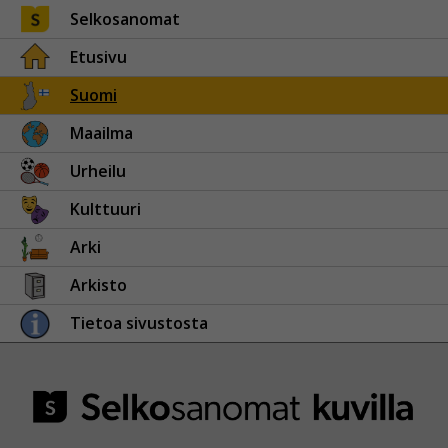
Selkosanomat
Etusivu
Suomi
Maailma
Urheilu
Kulttuuri
Arki
Arkisto
Tietoa sivustosta