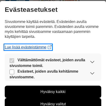
Evästeasetukset
Nyt
rokotteita annetaan
Sivustomme käyttää evästeitä. Evästeiden avulla
sivustomme toimii paremmin. Evästeiden avulla voimme
myös kehittää sivustoamme vastaamaan paremmin
käyttäjien tarpeita.
Lue lisää evästeistämme
ihmisille, joille tauti voi olla vaarallinen.
Välttämättömät evästeet, joiden avulla
sivustomme toimii.
Nämä evästeet ovat aina käytössä, jotta
Evästeet, joiden avulla kehitämme
sivustoamme voi käyttää sujuvasti ja turvallisesti.
sivustoamme.
Näiden evästeiden avulla keräämme tietoa, miten
sivustoamme käytetään. Tiedon avulla voimme
Tällaisia riskiryhmiä
ovat
vanhukset
ja
Hyväksy kaikki
kehittää sivustoamme vastaamaan paremmin
käyttäjien tarpeita. Tietoa kerätään esimerkiksi
kävijämääristä ja siitä, mitä sivuja käytetään ja
Hyväksy valitut