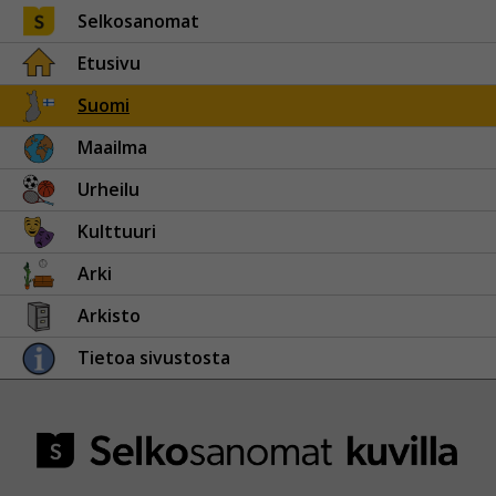
Selkosanomat
Etusivu
Suomi
Maailma
Urheilu
Kulttuuri
Arki
Arkisto
Tietoa sivustosta