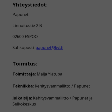
Yhteystiedot:
Papunet
Linnoitustie 2 B
02600 ESPOO
Sähköposti:
papunet@kvl.fi
Toimitus:
Toimittaja:
Maija Ylätupa
Tekniikka:
Kehitysvammaliitto / Papunet
Julkaisija:
Kehitysvammaliitto / Papunet ja
Selkokeskus