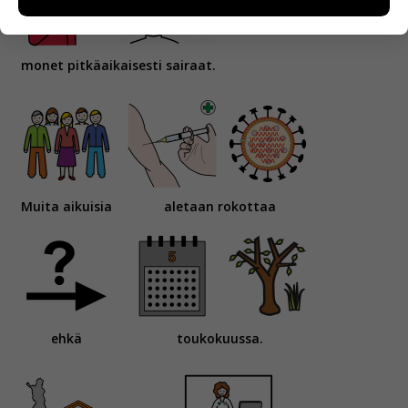
miten sivuilla liikutaan. Emme kuitenkaan kerää
henkilötietoja kuten nimiä, eikä tietoja voi yhdistää
yksittäiseen käyttäjään.
monet pitkäaikaisesti sairaat.
Voit valita, hyväksytkö näiden evästeiden käytön.
Muita aikuisia
aletaan rokottaa
ehkä
toukokuussa.