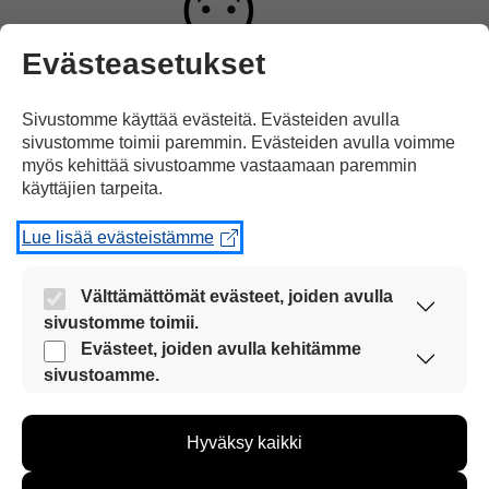
Evästeasetukset
sekä
vaikeaa sairautta sairastavat ihmiset.
Sivustomme käyttää evästeitä. Evästeiden avulla
sivustomme toimii paremmin. Evästeiden avulla voimme
myös kehittää sivustoamme vastaamaan paremmin
käyttäjien tarpeita.
Lue lisää evästeistämme
Sen jälkeen
rokotuksen saavat
Välttämättömät evästeet, joiden avulla
sivustomme toimii.
Nämä evästeet ovat aina käytössä, jotta
Evästeet, joiden avulla kehitämme
sivustoamme voi käyttää sujuvasti ja turvallisesti.
sivustoamme.
Näiden evästeiden avulla keräämme tietoa, miten
muut yli 65-vuotiaat ihmiset.
sivustoamme käytetään. Tiedon avulla voimme
Hyväksy kaikki
kehittää sivustoamme vastaamaan paremmin
käyttäjien tarpeita. Tietoa kerätään esimerkiksi