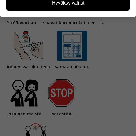
kävijämääristä ja siitä, mitä sivuja käytetään ja
Hyväksy valitut
miten sivuilla liikutaan. Emme kuitenkaan kerää
henkilötietoja kuten nimiä, eikä tietoja voi yhdistää
yksittäiseen käyttäjään.
Yli 65-vuotiaat
saavat koronarokotteen
ja
Voit valita, hyväksytkö näiden evästeiden käytön.
influenssarokotteen
samaan aikaan.
Jokainen meistä
voi estää