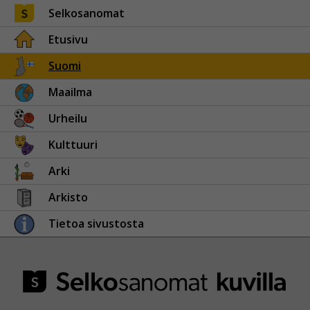
Selkosanomat
Etusivu
Suomi
Maailma
Urheilu
Kulttuuri
Arki
Arkisto
Tietoa sivustosta