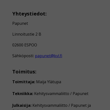
Yhteystiedot:
Papunet
Linnoitustie 2 B
02600 ESPOO
Sähköposti:
papunet@kvl.fi
Toimitus:
Toimittaja:
Maija Ylätupa
Tekniikka:
Kehitysvammaliitto / Papunet
Julkaisija:
Kehitysvammaliitto / Papunet ja