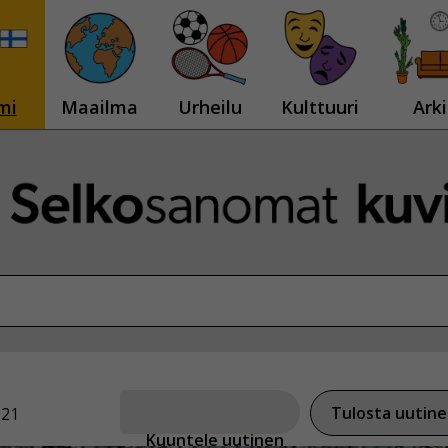
mi
Maailma
Urheilu
Kulttuuri
Arki
Tulosta uutin
021
Kuuntele uutinen