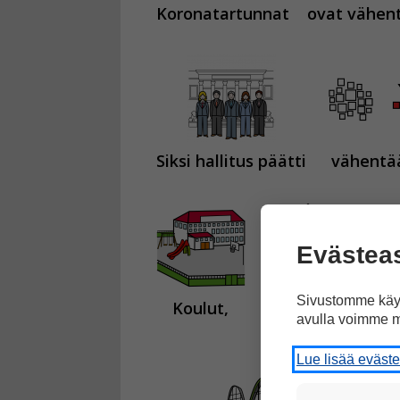
Koronatartunnat
ovat vähen
Siksi hallitus päätti
vähentä
Evästea
Sivustomme käyt
Koulut,
kirjastot,
m
avulla voimme m
Lue lisää eväst