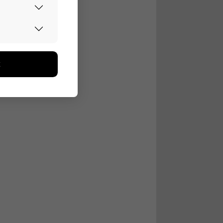
urvallisesti.
edon avulla
toa kerätään
ikutaan. Emme
seen