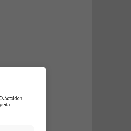
 Evästeiden
 toukokuussa.
peita.