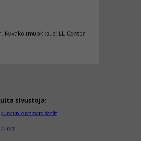
en, Kuvako (muokkaus: LL-Center
uita sivustoja:
punetin kuvamateriaalit
apunet