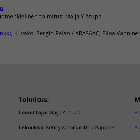
tu
uomenkielinen toimitus: Maija Ylätupa
nkki
, Kuvako, Sergio Palao / ARASAAC, Elina Vannin
Toimitus:
M
Toimittaja:
Maija Ylätupa
Pa
Tekniikka:
Kehitysvammaliitto / Papunet
P