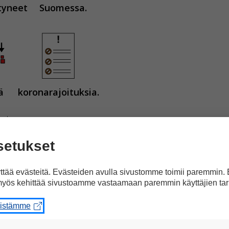
tyneet
Suomessa.
ä
koronarajoituksia.
setukset
tää evästeitä. Evästeiden avulla sivustomme toimii paremmin.
useot
ja
lasten harrastusryhmät
avautuivat
yös kehittää sivustoamme vastaamaan paremmin käyttäjien tar
eistämme