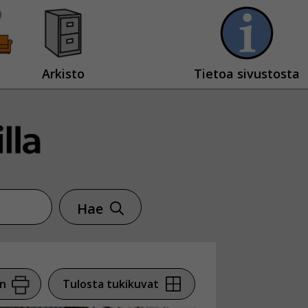
Arkisto
Tietoa sivustosta
Hae
en
Tulosta tukikuvat