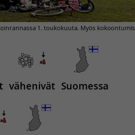
okoinrannassa 1. toukokuuta. Myös kokoontumisr
t
vähenivät
Suomessa