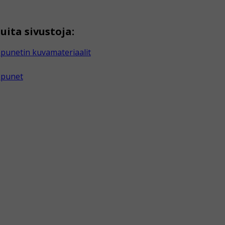
uita sivustoja:
punetin kuvamateriaalit
apunet