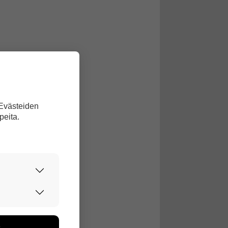
 Evästeiden
peita.
urvallisesti.
edon avulla
toa kerätään