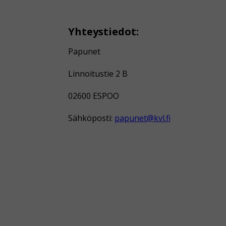
Yhteystiedot:
Papunet
Linnoitustie 2 B
02600 ESPOO
Sähköposti:
papunet@kvl.fi