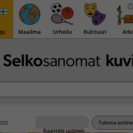
mi
Maailma
Urheilu
Kulttuuri
Arki
Tulosta uutin
2025
Kuuntele uutinen