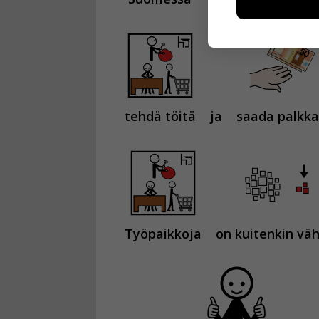
esimerkiksi kä
kuitenkaan ker
käyttäjään.
Voit valita, 
tehdä töitä
ja
saada palkka
Työpaikkoja
on kuitenkin väh