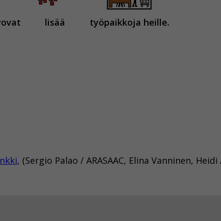
vovat
lisää
työpaikkoja heille.
nkki
, (Sergio Palao / ARASAAC, Elina Vanninen, Heid