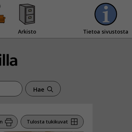
Arkisto
Tietoa sivustosta
Hae
en
Tulosta tukikuvat