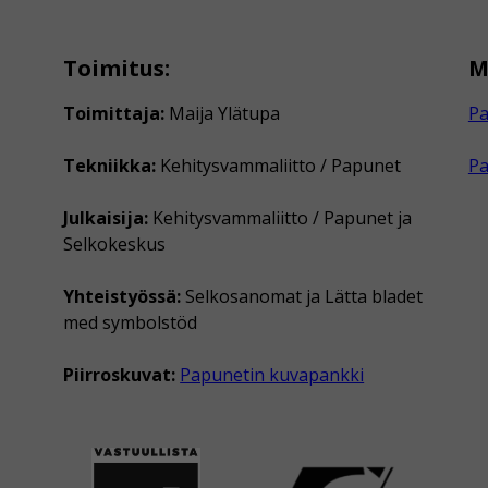
Toimitus:
M
Toimittaja:
Maija Ylätupa
Pa
Tekniikka:
Kehitysvammaliitto / Papunet
P
Julkaisija:
Kehitysvammaliitto / Papunet ja
Selkokeskus
Yhteistyössä:
Selkosanomat ja Lätta bladet
med symbolstöd
Piirroskuvat:
Papunetin kuvapankki