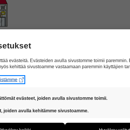
upassa.
setukset
tää evästeitä. Evästeiden avulla sivustomme toimii paremmin.
yös kehittää sivustoamme vastaamaan paremmin käyttäjien tar
eistämme
 2018
lähtien.
ttömät evästeet, joiden avulla sivustomme toimii.
 ovat aina käytössä, jotta sivustoamme voi käyttää sujuvasti ja t
t, joiden avulla kehitämme sivustoamme.
eiden avulla keräämme tietoa, miten sivustoamme käytetään. Ti
tää sivustoamme vastaamaan paremmin käyttäjien tarpeita. Tie
itysvammaisia ihmisiä, jotka haluavat