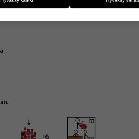
Hyväksy kaikki
Hyväksy valitut
vijämääristä ja siitä, mitä sivuja käytetään ja miten sivuilla li
ää henkilötietoja kuten nimiä, eikä tietoja voi yhdistää yksittäi
hyväksytkö näiden evästeiden käytön.
a.
än.