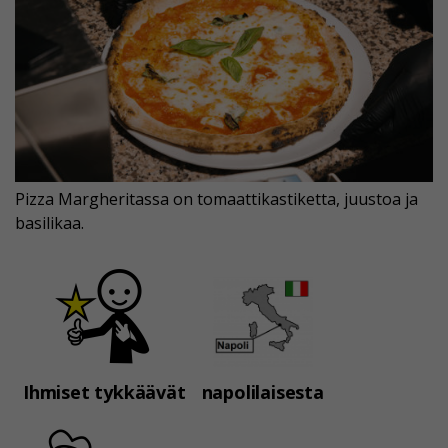
Pizza Margheritassa on tomaattikastiketta, juustoa ja
basilikaa.
Ihmiset tykkäävät
napolilaisesta