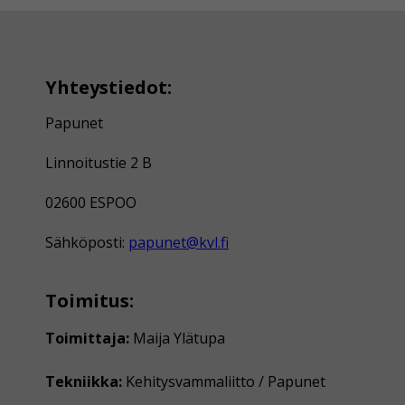
Yhteystiedot:
Papunet
Linnoitustie 2 B
02600 ESPOO
Sähköposti:
papunet@kvl.fi
Toimitus:
Toimittaja:
Maija Ylätupa
Tekniikka:
Kehitysvammaliitto / Papunet