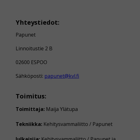
Yhteystiedot:
Papunet
Linnoitustie 2 B
02600 ESPOO
Sähköposti:
papunet@kvl.fi
Toimitus:
Toimittaja:
Maija Ylätupa
Tekniikka:
Kehitysvammaliitto / Papunet
Julkaisija:
Kehitysvammaliitto / Papunet ja