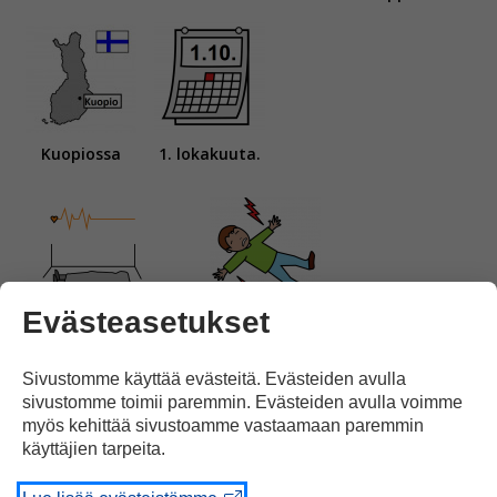
Kuopiossa
1. lokakuuta.
Evästeasetukset
Yksi henkilö kuoli
ja
9 loukkaantui.
Sivustomme käyttää evästeitä. Evästeiden avulla
sivustomme toimii paremmin. Evästeiden avulla voimme
myös kehittää sivustoamme vastaamaan paremmin
käyttäjien tarpeita.