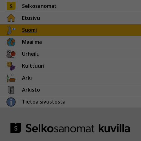
Selkosanomat
Etusivu
Suomi
Maailma
Urheilu
Kulttuuri
Arki
Arkisto
Tietoa sivustosta