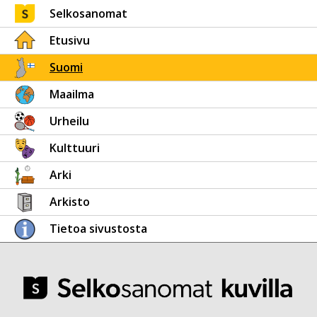
Selkosanomat
Etusivu
Suomi
Maailma
Urheilu
Kulttuuri
Arki
Arkisto
Tietoa sivustosta