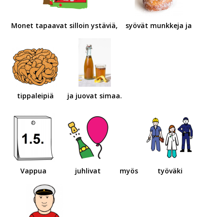
Monet tapaavat silloin ystäviä,
syövät munkkeja ja
tippaleipiä
ja juovat simaa.
Vappua
juhlivat
myös
työväki