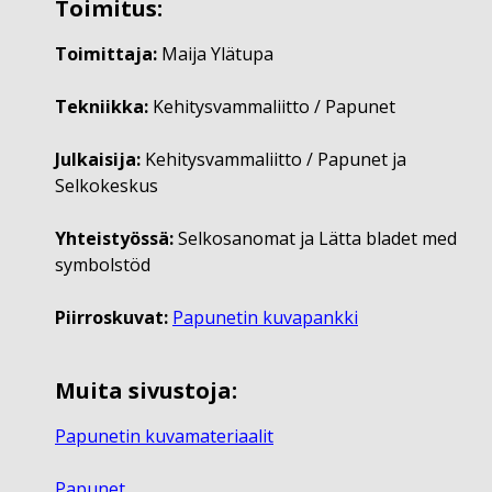
Toimitus:
Toimittaja:
Maija Ylätupa
Tekniikka:
Kehitysvammaliitto / Papunet
Julkaisija:
Kehitysvammaliitto / Papunet ja
Selkokeskus
Yhteistyössä:
Selkosanomat ja Lätta bladet med
symbolstöd
Piirroskuvat:
Papunetin kuvapankki
Muita sivustoja:
Papunetin kuvamateriaalit
Papunet