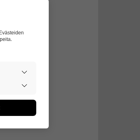
 Evästeiden
peita.
,
urvallisesti.
edon avulla
toa kerätään
ikutaan. Emme
seen