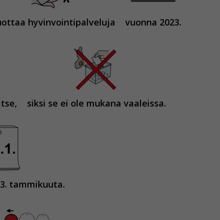
uottaa hyvinvointipalveluja
vuonna 2023.
itse,
siksi se ei ole mukana vaaleissa.
23. tammikuuta.