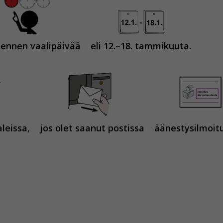
ennen vaalipäivää
eli 12.–18. tammikuuta.
leissa,
jos olet saanut postissa
äänestysilmoit