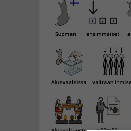
Suomen
ensimmäiset
a
Aluevaaleissa
valitaan ihmis
Aluevaltuusto
päättää