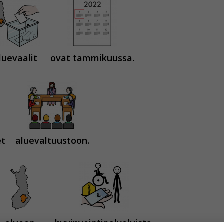
luevaalit
ovat tammikuussa.
et
aluevaltuustoon.
alueen
hyvinvointipalveluista.