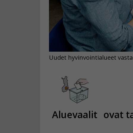
Uudet hyvinvointialueet vasta
Aluevaalit
ovat 