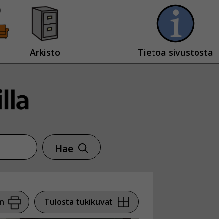
Arkisto
Tietoa sivustosta
Hae
en
Tulosta tukikuvat