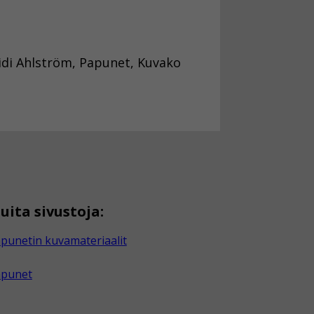
idi Ahlström, Papunet, Kuvako
uita sivustoja:
punetin kuvamateriaalit
apunet