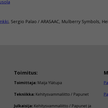
usola
nkki
, Sergio Palao / ARASAAC, Mulberry Symbols, He
Toimitus:
M
Toimittaja:
Maija Ylätupa
Pa
Tekniikka:
Kehitysvammaliitto / Papunet
P
Julkaisija:
Kehitysvammaliitto / Papunet ja