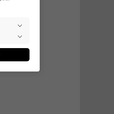
urvallisesti.
edon avulla
toa kerätään
ikutaan. Emme
seen