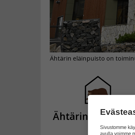
Ähtärin eläinpuisto on toimin
Evästea
Ähtärin eläinpuis
Sivustomme käyt
avulla voimme m