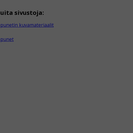
uita sivustoja:
punetin kuvamateriaalit
apunet