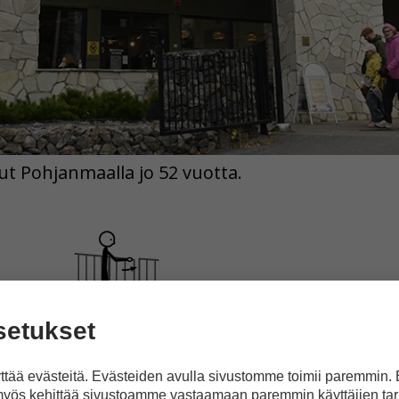
ut Pohjanmaalla jo 52 vuotta.
setukset
to
on suljettu
tää evästeitä. Evästeiden avulla sivustomme toimii paremmin.
yös kehittää sivustoamme vastaamaan paremmin käyttäjien tar