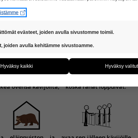
eistämme
ttömät evästeet, joiden avulla sivustomme toimii.
i ovensa kävijöiltä
lokakuussa.
 ovat aina käytössä, jotta sivustoamme voi käyttää sujuvasti ja t
t, joiden avulla kehitämme sivustoamme.
eiden avulla keräämme tietoa, miten sivustoamme käytetään. Ti
tää sivustoamme vastaamaan paremmin käyttäjien tarpeita. Tie
Hyväksy kaikki
Hyväksy valitut
vijämääristä ja siitä, mitä sivuja käytetään ja miten sivuilla li
ää henkilötietoja kuten nimiä, eikä tietoja voi yhdistää yksittäi
lkea ovensa kävijöiltä,
koska rahat loppuivat.
hyväksytkö näiden evästeiden käytön.
aa
eläinpuiston
ja
avaa sen jälleen kävijöille.