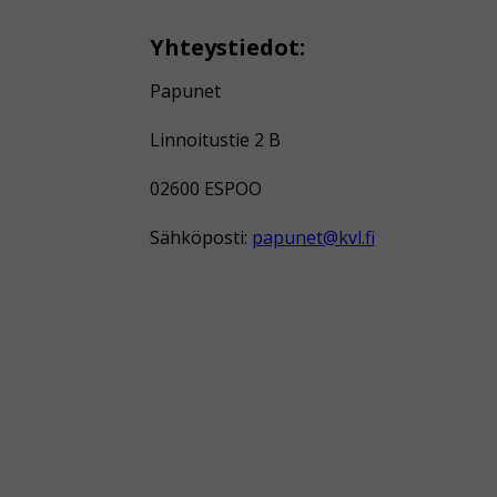
Yhteystiedot:
Papunet
Linnoitustie 2 B
02600 ESPOO
Sähköposti:
papunet@kvl.fi