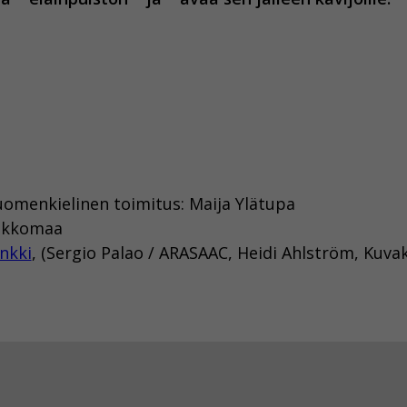
uomenkielinen toimitus: Maija Ylätupa
aukkomaa
nkki
, (Sergio Palao / ARASAAC, Heidi Ahlström, Kuva