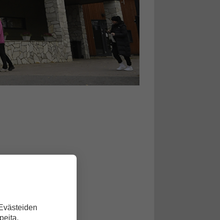
 Evästeiden
peita.