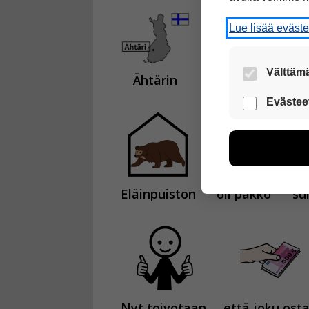
Lue lisää eväst
Välttämä
Ähtärin
eläinpuisto
sulk
Nämä evästeet
Evästee
Näiden eväst
voimme kehit
esimerkiksi kä
kuitenkaan ker
käyttäjään.
Eläinpuiston
oli pakko
su
Voit valita, 
Nyt toivotaan,
että joku ost