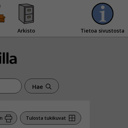
Arkisto
Tietoa sivustosta
Hae
en
Tulosta tukikuvat