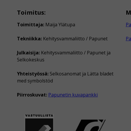
Toimitus:
M
Toimittaja:
Maija Ylätupa
Pa
Tekniikka:
Kehitysvammaliitto / Papunet
P
Julkaisija:
Kehitysvammaliitto / Papunet ja
Selkokeskus
Yhteistyössä:
Selkosanomat ja Lätta bladet
med symbolstöd
Piirroskuvat:
Papunetin kuvapankki