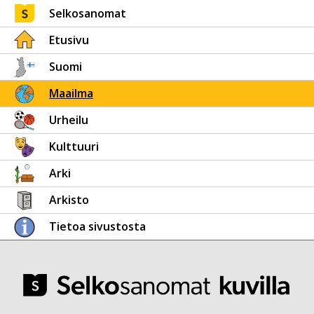
Selkosanomat
Etusivu
Suomi
Maailma
Urheilu
Kulttuuri
Arki
Arkisto
Tietoa sivustosta