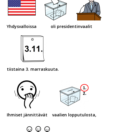
Yhdysvalloissa
oli presidentinvaalit
tiistaina 3. marraskuuta.
Ihmiset jännittävät
vaalien lopputulosta,