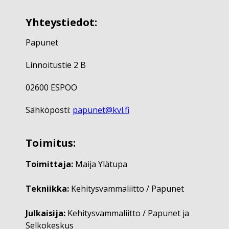
Yhteystiedot:
Papunet
Linnoitustie 2 B
02600 ESPOO
Sähköposti:
papunet@kvl.fi
Toimitus:
Toimittaja:
Maija Ylätupa
Tekniikka:
Kehitysvammaliitto / Papunet
Julkaisija:
Kehitysvammaliitto / Papunet ja
Selkokeskus