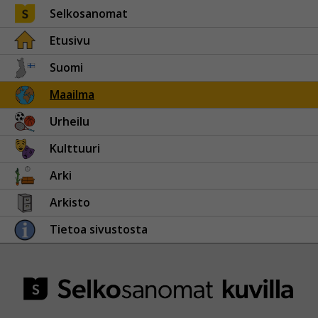
Selkosanomat
Etusivu
Suomi
Maailma
Urheilu
Kulttuuri
Arki
Arkisto
Tietoa sivustosta