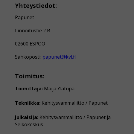
Yhteystiedot:
Papunet
Linnoitustie 2 B
02600 ESPOO
Sähköposti:
papunet@kvl.fi
Toimitus:
Toimittaja:
Maija Ylätupa
Tekniikka:
Kehitysvammaliitto / Papunet
Julkaisija:
Kehitysvammaliitto / Papunet ja
Selkokeskus