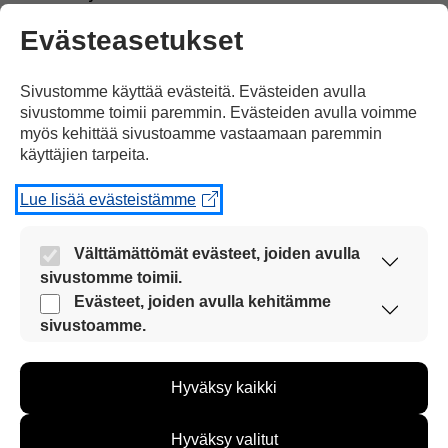
Evästeasetukset
Sivustomme käyttää evästeitä. Evästeiden avulla
sivustomme toimii paremmin. Evästeiden avulla voimme
myös kehittää sivustoamme vastaamaan paremmin
Viron uudeksi presidentiksi.
käyttäjien tarpeita.
Lue lisää evästeistämme
Välttämättömät evästeet, joiden avulla
sivustomme toimii.
Hän
on ensimmäinen
Nämä evästeet ovat aina käytössä, jotta
Evästeet, joiden avulla kehitämme
sivustoamme voi käyttää sujuvasti ja turvallisesti.
sivustoamme.
Näiden evästeiden avulla keräämme tietoa, miten
sivustoamme käytetään. Tiedon avulla voimme
Hyväksy kaikki
kehittää sivustoamme vastaamaan paremmin
käyttäjien tarpeita. Tietoa kerätään esimerkiksi
kävijämääristä ja siitä, mitä sivuja käytetään ja
naispresidentti
Virossa.
Hyväksy valitut