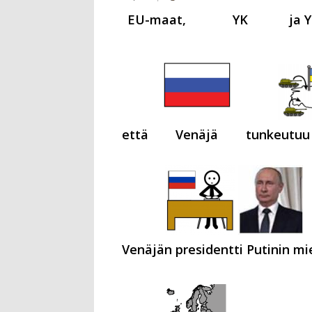
EU-maat,
YK
ja 
että
Venäjä
tunkeutuu
Venäjän presidentti Putinin mi