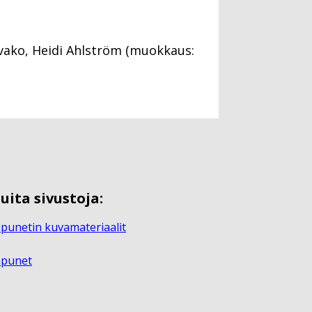
vako, Heidi Ahlström (muokkaus:
uita sivustoja:
punetin kuvamateriaalit
apunet