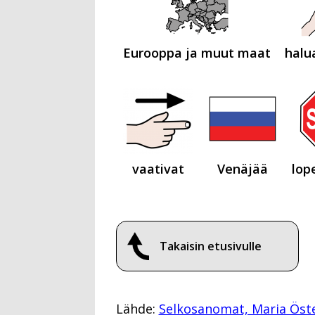
Eurooppa ja muut maat
halu
vaativat
Venäjää
lop
Takaisin etusivulle
Lähde:
Selkosanomat, Maria Öst