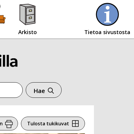
Arkisto
Tietoa sivustosta
Hae
en
Tulosta tukikuvat