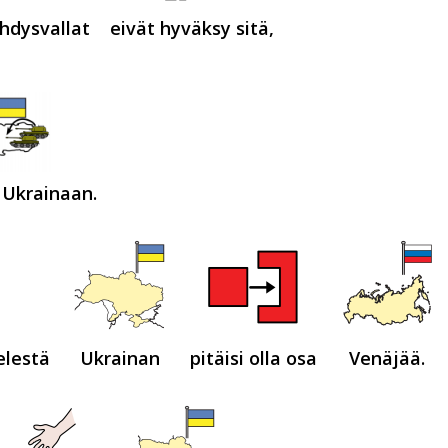
Yhdysvallat
eivät hyväksy sitä,
 Ukrainaan.
elestä
Ukrainan
pitäisi olla osa
Venäjää.