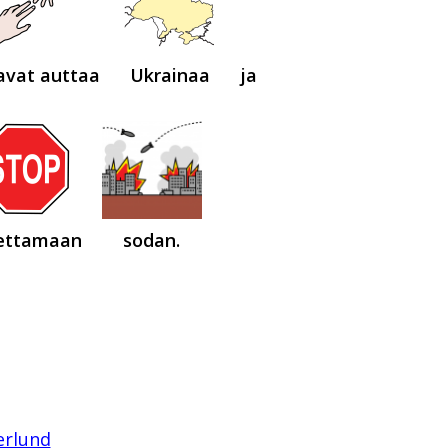
avat auttaa
Ukrainaa
ja
ettamaan
sodan.
erlund