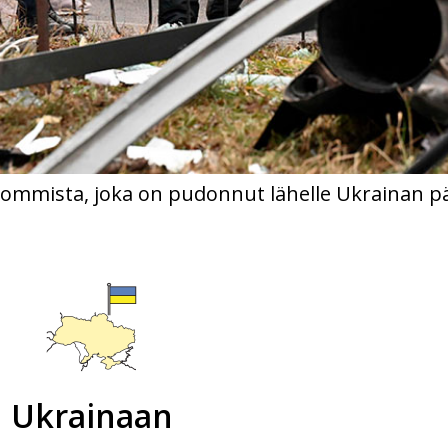
pommista, joka on pudonnut lähelle Ukrainan p
Ukrainaan